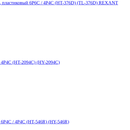
, пластиковый 6P6C / 4P4C (HT-376D) (TL-376D) REXANT
 4P4C (HT-2094C) (HY-2094C)
6P4C / 4P4C (HT-546R) (HY-546R)