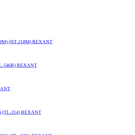
218M) (HT-218M) REXANT
(TL-546R) REXANT
EXANT
4) (TL-214) REXANT