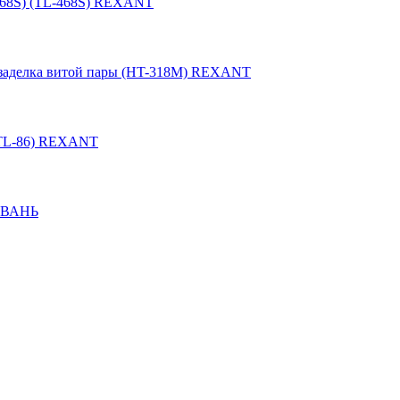
-468S) (TL-468S) REXANT
, заделка витой пары (HT-318М) REXANT
 (TL-86) REXANT
АЙВАНЬ