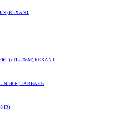
210N) REXANT
2096T) (TL-206M) REXANT
(TL-N546R) ТАЙВАНЬ
684R)