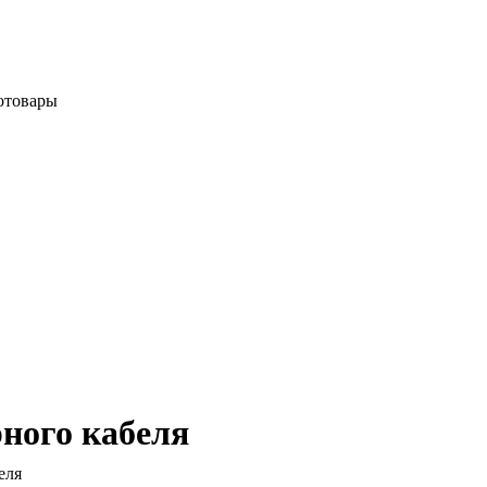
отовары
ного кабеля
еля