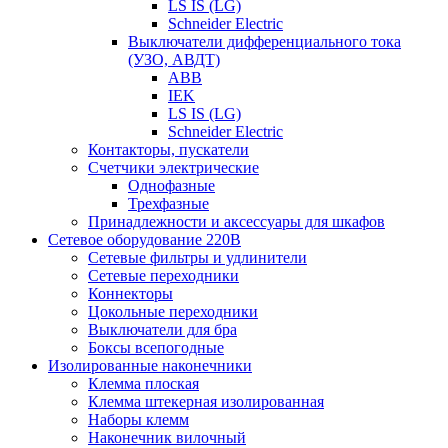
LS IS (LG)
Schneider Electric
Выключатели дифференциального тока
(УЗО, АВДТ)
ABB
IEK
LS IS (LG)
Schneider Electric
Контакторы, пускатели
Счетчики электрические
Однофазные
Трехфазные
Принадлежности и аксессуары для шкафов
Сетевое оборудование 220В
Сетевые фильтры и удлинители
Сетевые переходники
Коннекторы
Цокольные переходники
Выключатели для бра
Боксы всепогодные
Изолированные наконечники
Клемма плоская
Клемма штекерная изолированная
Наборы клемм
Наконечник вилочный