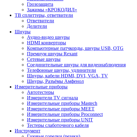
Грозозащита
Зажимы «КРОКОДИЛ»
ТВ сплиттеры, ответвители
Ответвители
Делители
Шнуры
Аудио-видео шнуры
HDMI конверторы
Компьютерные патчкорды, шнуры USB, OTG
Премиум шнуры Rexant
Сетевые шнуры
Соединительные шнуры для видеонаблюдения
Телефонные шнуры, удлинители
Шнуры, кабели HDMI, DVI, VGA, TV
Шнуры, Разъёмы Амфенол
Измерительные приборы
Автотестеры
Измерители TV сигнала
Измерительные приборы Mastech
Измерительные приборы MEET
Измерительные приборы Proconnect
Измерительные приборы UNIT
Тестеры слаботочного кабеля
Инструмент
Газовые горелки (резаки)