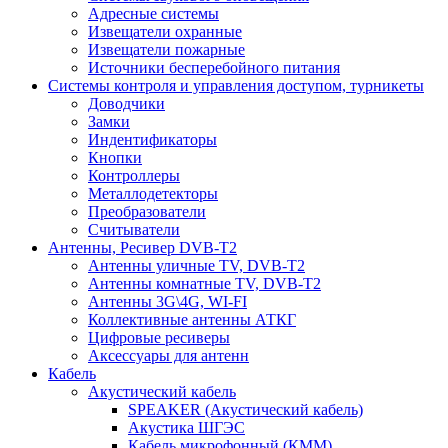
Адресные системы
Извещатели охранные
Извещатели пожарные
Источники бесперебойного питания
Системы контроля и управления доступом, турникеты
Доводчики
Замки
Индентификаторы
Кнопки
Контроллеры
Металлодетекторы
Преобразователи
Считыватели
Антенны, Ресивер DVB-T2
Антенны уличные TV, DVB-T2
Антенны комнатные TV, DVB-T2
Антенны 3G\4G, WI-FI
Коллективные антенны АТКГ
Цифровые ресиверы
Аксессуары для антенн
Кабель
Акустический кабель
SPEAKER (Акустический кабель)
Акустика ШГЭС
Кабель микрофонный (КММ)