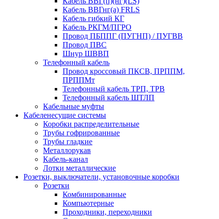
Кабель ВВГ(п)(нг)(LS)
Кабель ВВГнг(а) FRLS
Кабель гибкий КГ
Кабель РКГМ/ПГРО
Провод ПБППГ (ПУГНП) / ПУГВВ
Провод ПВС
Шнур ШВВП
Телефонный кабель
Провод кроссовый ПКСВ, ПРППМ,
ПРППМт
Телефонный кабель ТРП, ТРВ
Телефонный кабель ШТЛП
Кабельные муфты
Кабеленесущие системы
Коробки распределительные
Трубы гофрированные
Трубы гладкие
Металлорукав
Кабель-канал
Лотки металлические
Розетки, выключатели, установочные коробки
Розетки
Комбинированные
Компьютерные
Проходники, переходники