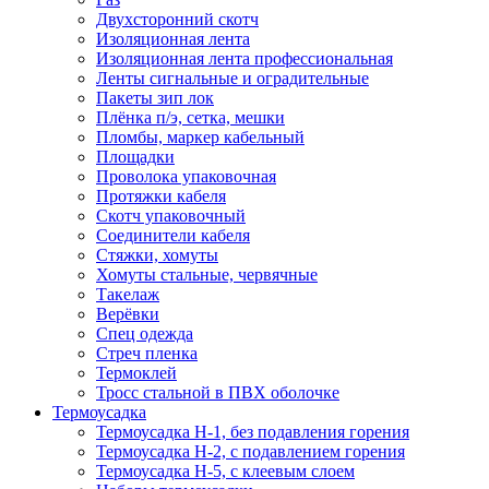
Двухсторонний скотч
Изоляционная лента
Изоляционная лента профессиональная
Ленты сигнальные и оградительные
Пакеты зип лок
Плёнка п/э, сетка, мешки
Пломбы, маркер кабельный
Площадки
Проволока упаковочная
Протяжки кабеля
Скотч упаковочный
Соединители кабеля
Стяжки, хомуты
Хомуты стальные, червячные
Такелаж
Верёвки
Спец одежда
Стреч пленка
Термоклей
Тросс стальной в ПВХ оболочке
Термоусадка
Термоусадка H-1, без подавления горения
Термоусадка H-2, с подавлением горения
Термоусадка H-5, с клеевым слоем