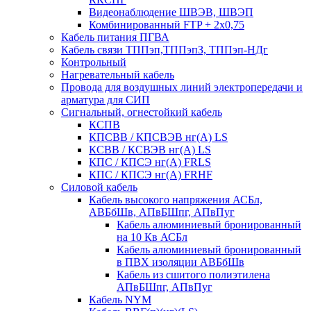
Видеонаблюдение ШВЭВ, ШВЭП
Комбинированный FTP + 2х0,75
Кабель питания ПГВА
Кабель связи ТППэп,ТППэпЗ, ТППэп-НДг
Контрольный
Нагревательный кабель
Провода для воздушных линий электропередачи и
арматура для СИП
Сигнальный, огнестойкий кабель
КСПВ
КПСВВ / КПСВЭВ нг(А) LS
КСВВ / КСВЭВ нг(А) LS
КПС / КПСЭ нг(А) FRLS
КПС / КПСЭ нг(А) FRHF
Силовой кабель
Кабель высокого напряжения АСБл,
АВБбШв, АПвБШпг, АПвПуг
Кабель алюминиевый бронированный
на 10 Кв АСБл
Кабель алюминиевый бронированный
в ПВХ изоляции АВБбШв
Кабель из сшитого полиэтилена
АПвБШпг, АПвПуг
Кабель NYM