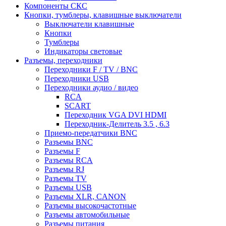
Компоненты СКС
Кнопки, тумблеры, клавишные выключатели
Выключатели клавишные
Кнопки
Тумблеры
Индикаторы световые
Разъемы, переходники
Переходники F / TV / BNC
Переходники USB
Переходники аудио / видео
RCA
SCART
Переходник VGA DVI HDMI
Переходник-Делитель 3.5 , 6.3
Приемо-передатчики BNC
Разъемы BNC
Разъемы F
Разъемы RCA
Разъемы RJ
Разъемы TV
Разъемы USB
Разъемы XLR, CANON
Разъемы высокочастотные
Разъемы автомобильные
Разъемы питания