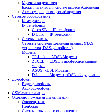
Муляжи видеокамер
Блоки питания для систем видеонаблюдения
Аксессуары для видеонаблюдения
Сетевое оборудование
Коммутаторы
IP-Телефония
Cisco SB — IP телефония
D-Link — IP-телефония
Сетевые карты
Сетевые системы хранения данных (NAS-
устройства, DAS-устройства)
Модемы
TP-Link — ADSL Модемы
ZyXEL — xDSL и профессиональные
модемы
ASUS -xDSL Модемы
D-Link — Модемы, xDSL оборудование
Домофоны
Видеодомофоны
Аудиодомофоны
GSM-сигнализация
Охранно-пожарная сигнализация
Оповещатели
Приборы
Системы звукового оповещения