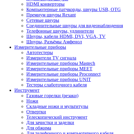
HDMI конверторы
Компьютерные патчкорды, шнуры USB, OTG
Премиум шнуры Rexant
Сетевые шнуры
Соединительные шнуры для видеонаблюдения
Телефонные шнуры, удлинители
Шнуры, кабели HDMI, DVI, VGA, TV
Шнуры, Разъёмы Амфенол
Измерительные приборы
Автотестеры
Измерители TV сигнала
Измерительные приборы Mastech
Измерительные приборы MEET
Измерительные приборы Proconnect
Измерительные приборы UNIT
Тестеры слаботочного кабеля
Инструмент
Газовые горелки (резаки)
Ножи
Складные ножи и мультитулы
Отвертки
Телескопический инструмент
Для зачистки и заделки
Для обжима
Для телефонного и компьютерного кабеля