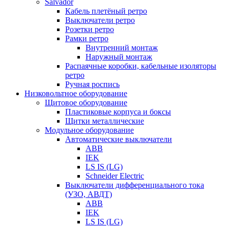
Salvador
Кабель плетёный ретро
Выключатели ретро
Розетки ретро
Рамки ретро
Внутренний монтаж
Наружный монтаж
Распаячные коробки, кабельные изоляторы
ретро
Ручная роспись
Низковольтное оборудование
Щитовое оборудование
Пластиковые корпуса и боксы
Щитки металлические
Модульное оборудование
Автоматические выключатели
ABB
IEK
LS IS (LG)
Schneider Electric
Выключатели дифференциального тока
(УЗО, АВДТ)
ABB
IEK
LS IS (LG)