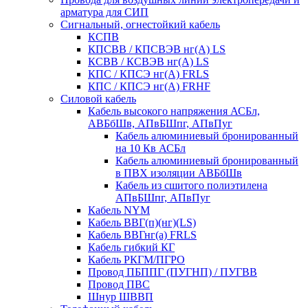
арматура для СИП
Сигнальный, огнестойкий кабель
КСПВ
КПСВВ / КПСВЭВ нг(А) LS
КСВВ / КСВЭВ нг(А) LS
КПС / КПСЭ нг(А) FRLS
КПС / КПСЭ нг(А) FRHF
Силовой кабель
Кабель высокого напряжения АСБл,
АВБбШв, АПвБШпг, АПвПуг
Кабель алюминиевый бронированный
на 10 Кв АСБл
Кабель алюминиевый бронированный
в ПВХ изоляции АВБбШв
Кабель из сшитого полиэтилена
АПвБШпг, АПвПуг
Кабель NYM
Кабель ВВГ(п)(нг)(LS)
Кабель ВВГнг(а) FRLS
Кабель гибкий КГ
Кабель РКГМ/ПГРО
Провод ПБППГ (ПУГНП) / ПУГВВ
Провод ПВС
Шнур ШВВП