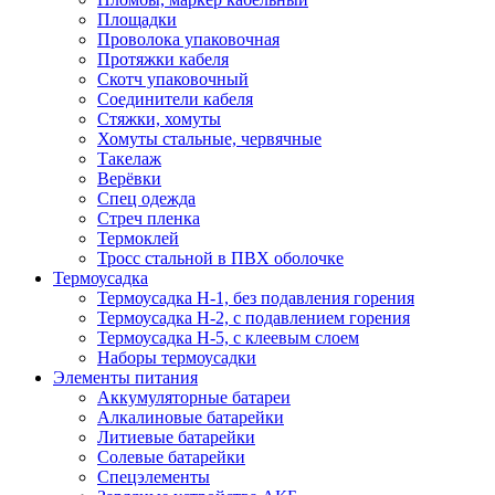
Площадки
Проволока упаковочная
Протяжки кабеля
Скотч упаковочный
Соединители кабеля
Стяжки, хомуты
Хомуты стальные, червячные
Такелаж
Верёвки
Спец одежда
Стреч пленка
Термоклей
Тросс стальной в ПВХ оболочке
Термоусадка
Термоусадка H-1, без подавления горения
Термоусадка H-2, с подавлением горения
Термоусадка H-5, с клеевым слоем
Наборы термоусадки
Элементы питания
Аккумуляторные батареи
Алкалиновые батарейки
Литиевые батарейки
Солевые батарейки
Спецэлементы