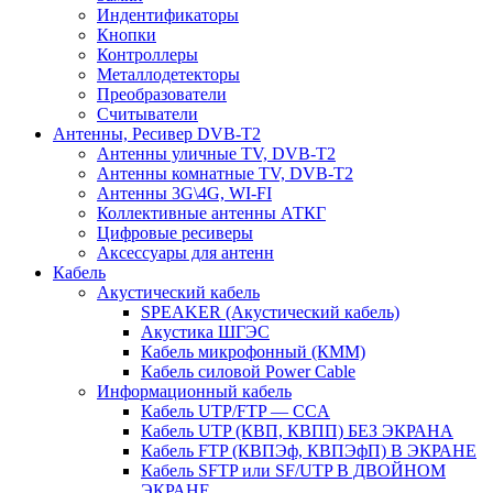
Индентификаторы
Кнопки
Контроллеры
Металлодетекторы
Преобразователи
Считыватели
Антенны, Ресивер DVB-T2
Антенны уличные TV, DVB-T2
Антенны комнатные TV, DVB-T2
Антенны 3G\4G, WI-FI
Коллективные антенны АТКГ
Цифровые ресиверы
Аксессуары для антенн
Кабель
Акустический кабель
SPEAKER (Акустический кабель)
Акустика ШГЭС
Кабель микрофонный (КММ)
Кабель силовой Power Cable
Информационный кабель
Кабель UTP/FTP — CCA
Кабель UTP (КВП, КВПП) БЕЗ ЭКРАНА
Кабель FTP (КВПЭф, КВПЭфП) В ЭКРАНЕ
Кабель SFTP или SF/UTP В ДВОЙНОМ
ЭКРАНЕ