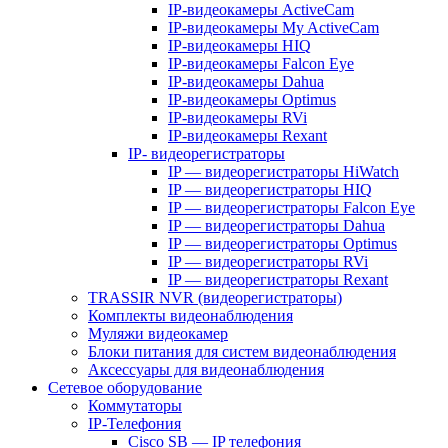
IP-видеокамеры ActiveCam
IP-видеокамеры My ActiveCam
IP-видеокамеры HIQ
IP-видеокамеры Falcon Eye
IP-видеокамеры Dahua
IP-видеокамеры Optimus
IP-видеокамеры RVi
IP-видеокамеры Rexant
IP- видеорегистраторы
IP — видеорегистраторы HiWatch
IP — видеорегистраторы HIQ
IP — видеорегистраторы Falcon Eye
IP — видеорегистраторы Dahua
IP — видеорегистраторы Optimus
IP — видеорегистраторы RVi
IP — видеорегистраторы Rexant
TRASSIR NVR (видеорегистраторы)
Комплекты видеонаблюдения
Муляжи видеокамер
Блоки питания для систем видеонаблюдения
Аксессуары для видеонаблюдения
Сетевое оборудование
Коммутаторы
IP-Телефония
Cisco SB — IP телефония