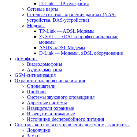
D-Link — IP-телефония
Сетевые карты
Сетевые системы хранения данных (NAS-
устройства, DAS-устройства)
Модемы
TP-Link — ADSL Модемы
ZyXEL — xDSL и профессиональные
модемы
ASUS -xDSL Модемы
D-Link — Модемы, xDSL оборудование
Домофоны
Видеодомофоны
Аудиодомофоны
GSM-сигнализация
Охранно-пожарная сигнализация
Оповещатели
Приборы
Системы звукового оповещения
Адресные системы
Извещатели охранные
Извещатели пожарные
Источники бесперебойного питания
Системы контроля и управления доступом, турникеты
Доводчики
Замки