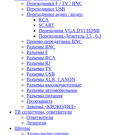
Переходники F / TV / BNC
Переходники USB
Переходники аудио / видео
RCA
SCART
Переходник VGA DVI HDMI
Переходник-Делитель 3.5 , 6.3
Приемо-передатчики BNC
Разъемы BNC
Разъемы F
Разъемы RCA
Разъемы RJ
Разъемы TV
Разъемы USB
Разъемы XLR, CANON
Разъемы высокочастотные
Разъемы автомобильные
Разъемы питания
Грозозащита
Зажимы «КРОКОДИЛ»
ТВ сплиттеры, ответвители
Ответвители
Делители
Шнуры
Аудио-видео шнуры