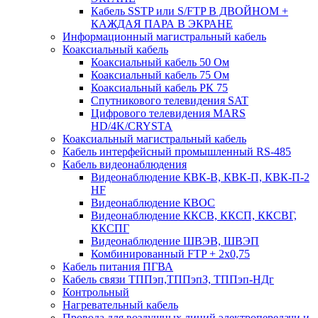
Кабель SSTP или S/FTP В ДВОЙНОМ +
КАЖДАЯ ПАРА В ЭКРАНЕ
Информационный магистральный кабель
Коаксиальный кабель
Коаксиальный кабель 50 Ом
Коаксиальный кабель 75 Ом
Коаксиальный кабель РК 75
Спутникового телевидения SAT
Цифрового телевидения MARS
HD/4K/CRYSTA
Коаксиальный магистральный кабель
Кабель интерфейсный промышленный RS-485
Кабель видеонаблюдения
Видеонаблюдение КВК-В, КВК-П, КВК-П-2
HF
Видеонаблюдение КВОС
Видеонаблюдение ККСВ, ККСП, ККСВГ,
ККСПГ
Видеонаблюдение ШВЭВ, ШВЭП
Комбинированный FTP + 2х0,75
Кабель питания ПГВА
Кабель связи ТППэп,ТППэпЗ, ТППэп-НДг
Контрольный
Нагревательный кабель
Провода для воздушных линий электропередачи и