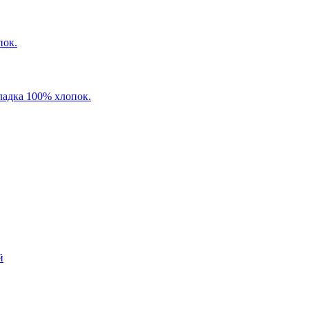
пок.
ладка 100% хлопок.
й