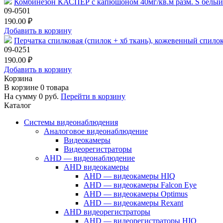
Комбинезон КАСПЕР с капюшоном 40мг/кв.м разм. S белый
09-0501
190.00 ₽
Добавить в корзину
Перчатка спилковая (спилок + хб ткань), кожевенный спило
09-0251
190.00 ₽
Добавить в корзину
Корзина
В корзине
0
товара
На сумму
0
руб.
Перейти в корзину
Каталог
Системы видеонаблюдения
Аналоговое видеонаблюдение
Видеокамеры
Видеорегистраторы
AHD — видеонаблюдение
AHD видеокамеры
AHD — видеокамеры HIQ
AHD — видеокамеры Falcon Eye
AHD — видеокамеры Optimus
AHD — видеокамеры Rexant
AHD видеорегистраторы
AHD — видеорегистраторы HIQ