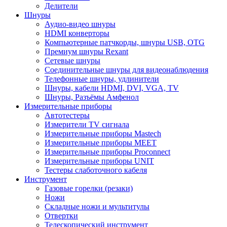
Делители
Шнуры
Аудио-видео шнуры
HDMI конверторы
Компьютерные патчкорды, шнуры USB, OTG
Премиум шнуры Rexant
Сетевые шнуры
Соединительные шнуры для видеонаблюдения
Телефонные шнуры, удлинители
Шнуры, кабели HDMI, DVI, VGA, TV
Шнуры, Разъёмы Амфенол
Измерительные приборы
Автотестеры
Измерители TV сигнала
Измерительные приборы Mastech
Измерительные приборы MEET
Измерительные приборы Proconnect
Измерительные приборы UNIT
Тестеры слаботочного кабеля
Инструмент
Газовые горелки (резаки)
Ножи
Складные ножи и мультитулы
Отвертки
Телескопический инструмент