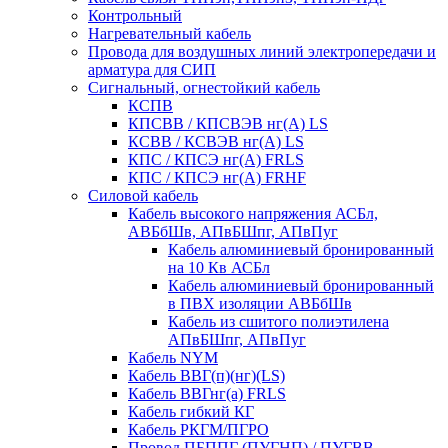
Контрольный
Нагревательный кабель
Провода для воздушных линий электропередачи и
арматура для СИП
Сигнальный, огнестойкий кабель
КСПВ
КПСВВ / КПСВЭВ нг(А) LS
КСВВ / КСВЭВ нг(А) LS
КПС / КПСЭ нг(А) FRLS
КПС / КПСЭ нг(А) FRHF
Силовой кабель
Кабель высокого напряжения АСБл,
АВБбШв, АПвБШпг, АПвПуг
Кабель алюминиевый бронированный
на 10 Кв АСБл
Кабель алюминиевый бронированный
в ПВХ изоляции АВБбШв
Кабель из сшитого полиэтилена
АПвБШпг, АПвПуг
Кабель NYM
Кабель ВВГ(п)(нг)(LS)
Кабель ВВГнг(а) FRLS
Кабель гибкий КГ
Кабель РКГМ/ПГРО
Провод ПБППГ (ПУГНП) / ПУГВВ