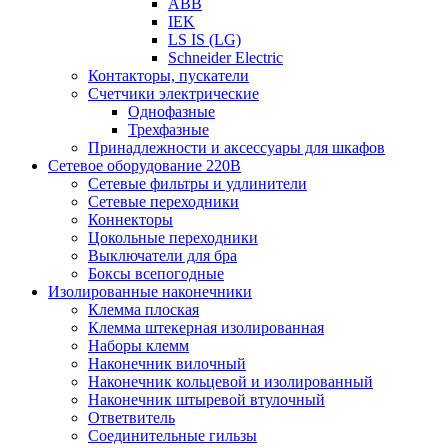
ABB
IEK
LS IS (LG)
Schneider Electric
Контакторы, пускатели
Счетчики электрические
Однофазные
Трехфазные
Принадлежности и аксессуары для шкафов
Сетевое оборудование 220В
Сетевые фильтры и удлинители
Сетевые переходники
Коннекторы
Цокольные переходники
Выключатели для бра
Боксы всепогодные
Изолированные наконечники
Клемма плоская
Клемма штекерная изолированная
Наборы клемм
Наконечник вилочный
Наконечник кольцевой и изолированный
Наконечник штыревой втулочный
Ответвитель
Соединительные гильзы