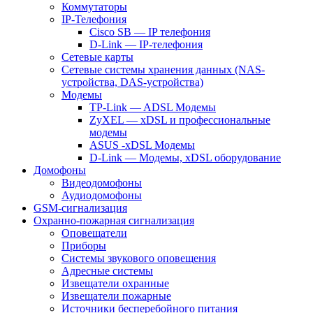
Коммутаторы
IP-Телефония
Cisco SB — IP телефония
D-Link — IP-телефония
Сетевые карты
Сетевые системы хранения данных (NAS-
устройства, DAS-устройства)
Модемы
TP-Link — ADSL Модемы
ZyXEL — xDSL и профессиональные
модемы
ASUS -xDSL Модемы
D-Link — Модемы, xDSL оборудование
Домофоны
Видеодомофоны
Аудиодомофоны
GSM-сигнализация
Охранно-пожарная сигнализация
Оповещатели
Приборы
Системы звукового оповещения
Адресные системы
Извещатели охранные
Извещатели пожарные
Источники бесперебойного питания