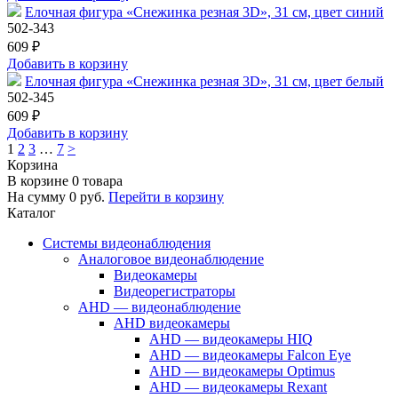
Елочная фигура «Снежинка резная 3D», 31 см, цвет синий
502-343
609 ₽
Добавить в корзину
Елочная фигура «Снежинка резная 3D», 31 см, цвет белый
502-345
609 ₽
Добавить в корзину
1
2
3
…
7
>
Корзина
В корзине
0
товара
На сумму
0
руб.
Перейти в корзину
Каталог
Системы видеонаблюдения
Аналоговое видеонаблюдение
Видеокамеры
Видеорегистраторы
AHD — видеонаблюдение
AHD видеокамеры
AHD — видеокамеры HIQ
AHD — видеокамеры Falcon Eye
AHD — видеокамеры Optimus
AHD — видеокамеры Rexant