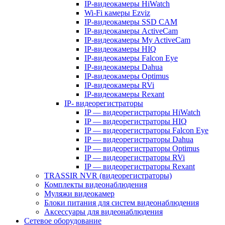
IP-видеокамеры HiWatch
Wi-Fi камеры Ezviz
IP-видеокамеры SSD CAM
IP-видеокамеры ActiveCam
IP-видеокамеры My ActiveCam
IP-видеокамеры HIQ
IP-видеокамеры Falcon Eye
IP-видеокамеры Dahua
IP-видеокамеры Optimus
IP-видеокамеры RVi
IP-видеокамеры Rexant
IP- видеорегистраторы
IP — видеорегистраторы HiWatch
IP — видеорегистраторы HIQ
IP — видеорегистраторы Falcon Eye
IP — видеорегистраторы Dahua
IP — видеорегистраторы Optimus
IP — видеорегистраторы RVi
IP — видеорегистраторы Rexant
TRASSIR NVR (видеорегистраторы)
Комплекты видеонаблюдения
Муляжи видеокамер
Блоки питания для систем видеонаблюдения
Аксессуары для видеонаблюдения
Сетевое оборудование