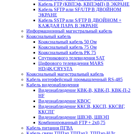
Кабель FTP (КВПЭф, КВПЭфП) В ЭКРАНЕ
Кабель SFTP или SF/UTP В ДВОЙНОМ
ЭКРАНЕ
Кабель SSTP или S/FTP В ДВОЙНОМ +
КАЖДАЯ ПАРА В ЭКРАНЕ
Информационный магистральный кабель
Коаксиальный кабель
Коаксиальный кабель 50 Ом
Коаксиальный кабель 75 Ом
Коаксиальный кабель РК 75
Спутникового телевидения SAT
Цифрового телевидения MARS
HD/4K/CRYSTA
Коаксиальный магистральный кабель
Кабель интерфейсный промышленный RS-485
Кабель видеонаблюдения
Видеонаблюдение КВК-В, КВК-П, КВК-П-2
HF
Видеонаблюдение КВОС
Видеонаблюдение ККСВ, ККСП, ККСВГ,
ККСПГ
Видеонаблюдение ШВЭВ, ШВЭП
Комбинированный FTP + 2х0,75
Кабель питания ПГВА
Кабель связи ТППэп,ТППэпЗ, ТППэп-НДг