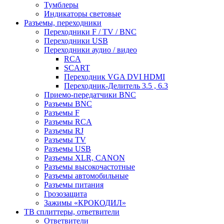
Тумблеры
Индикаторы световые
Разъемы, переходники
Переходники F / TV / BNC
Переходники USB
Переходники аудио / видео
RCA
SCART
Переходник VGA DVI HDMI
Переходник-Делитель 3.5 , 6.3
Приемо-передатчики BNC
Разъемы BNC
Разъемы F
Разъемы RCA
Разъемы RJ
Разъемы TV
Разъемы USB
Разъемы XLR, CANON
Разъемы высокочастотные
Разъемы автомобильные
Разъемы питания
Грозозащита
Зажимы «КРОКОДИЛ»
ТВ сплиттеры, ответвители
Ответвители