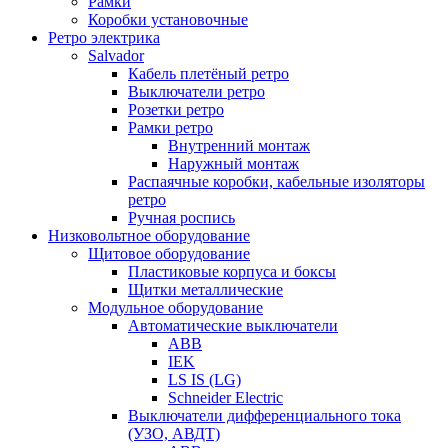
Рамки
Коробки установочные
Ретро электрика
Salvador
Кабель плетёный ретро
Выключатели ретро
Розетки ретро
Рамки ретро
Внутренний монтаж
Наружный монтаж
Распаячные коробки, кабельные изоляторы
ретро
Ручная роспись
Низковольтное оборудование
Щитовое оборудование
Пластиковые корпуса и боксы
Щитки металлические
Модульное оборудование
Автоматические выключатели
ABB
IEK
LS IS (LG)
Schneider Electric
Выключатели дифференциального тока
(УЗО, АВДТ)