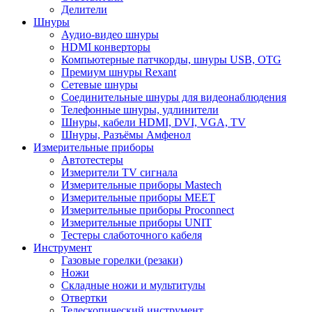
Делители
Шнуры
Аудио-видео шнуры
HDMI конверторы
Компьютерные патчкорды, шнуры USB, OTG
Премиум шнуры Rexant
Сетевые шнуры
Соединительные шнуры для видеонаблюдения
Телефонные шнуры, удлинители
Шнуры, кабели HDMI, DVI, VGA, TV
Шнуры, Разъёмы Амфенол
Измерительные приборы
Автотестеры
Измерители TV сигнала
Измерительные приборы Mastech
Измерительные приборы MEET
Измерительные приборы Proconnect
Измерительные приборы UNIT
Тестеры слаботочного кабеля
Инструмент
Газовые горелки (резаки)
Ножи
Складные ножи и мультитулы
Отвертки
Телескопический инструмент