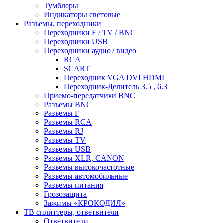
Тумблеры
Индикаторы световые
Разъемы, переходники
Переходники F / TV / BNC
Переходники USB
Переходники аудио / видео
RCA
SCART
Переходник VGA DVI HDMI
Переходник-Делитель 3.5 , 6.3
Приемо-передатчики BNC
Разъемы BNC
Разъемы F
Разъемы RCA
Разъемы RJ
Разъемы TV
Разъемы USB
Разъемы XLR, CANON
Разъемы высокочастотные
Разъемы автомобильные
Разъемы питания
Грозозащита
Зажимы «КРОКОДИЛ»
ТВ сплиттеры, ответвители
Ответвители