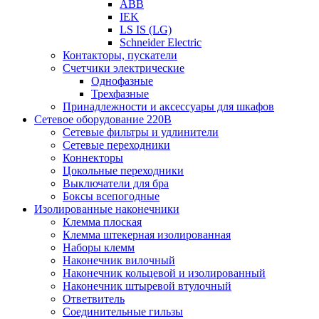
ABB
IEK
LS IS (LG)
Schneider Electric
Контакторы, пускатели
Счетчики электрические
Однофазные
Трехфазные
Принадлежности и аксессуары для шкафов
Сетевое оборудование 220В
Сетевые фильтры и удлинители
Сетевые переходники
Коннекторы
Цокольные переходники
Выключатели для бра
Боксы всепогодные
Изолированные наконечники
Клемма плоская
Клемма штекерная изолированная
Наборы клемм
Наконечник вилочный
Наконечник кольцевой и изолированный
Наконечник штыревой втулочный
Ответвитель
Соединительные гильзы