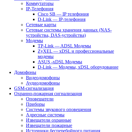
Коммутаторы
IP-Телефония
Cisco SB — IP телефония
D-Link — IP-телефония
Сетевые карты
Сетевые системы хранения данных (NAS-
устройства, DAS-устройства)
Модемы
TP-Link — ADSL Модемы
ZyXEL — xDSL и профессиональные
модемы
ASUS -xDSL Модемы
D-Link — Модемы, xDSL оборудование
Домофоны
Видеодомофоны
Аудиодомофоны
GSM-сигнализация
Охранно-пожарная сигнализация
Оповещатели
Приборы
Системы звукового оповещения
Адресные системы
Извещатели охранные
Извещатели пожарные
Источники бесперебойного питания