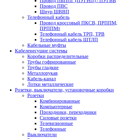
Провод ПБППГ (ПУГНП) / ПУГВВ
Провод ПВС
Шнур ШВВП
Телефонный кабель
Провод кроссовый ПКСВ, ПРППМ,
ПРППМт
Телефонный кабель ТРП, ТРВ
Телефонный кабель ШТЛП
Кабельные муфты
Кабеленесущие системы
Коробки распределительные
Трубы гофрированные
Трубы гладкие
Металлорукав
Кабель-канал
Лотки металлические
Розетки, выключатели, установочные коробки
Розетки
Комбинированные
Компьютерные
Проходники, переходники
Силовые розетки
Телевизионные
Телефонные
Выключатели