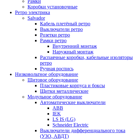
Рамки
Коробки установочные
Ретро электрика
Salvador
Кабель плетёный ретро
Выключатели ретро
Розетки ретро
Рамки ретро
Внутренний монтаж
Наружный монтаж
Распаячные коробки, кабельные изоляторы
ретро
Ручная роспись
Низковольтное оборудование
Щитовое оборудование
Пластиковые корпуса и боксы
Щитки металлические
Модульное оборудование
Автоматические выключатели
ABB
IEK
LS IS (LG)
Schneider Electric
Выключатели дифференциального тока
(УЗО, АВДТ)