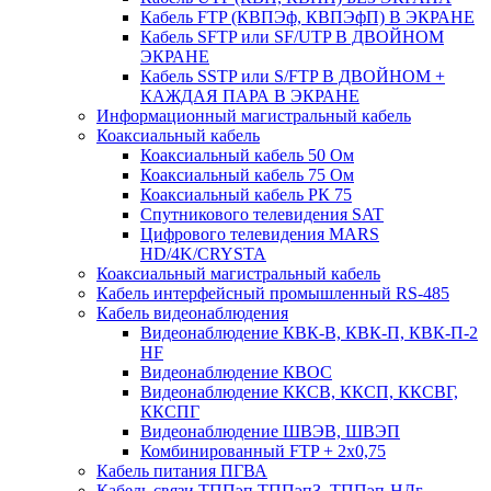
Кабель FTP (КВПЭф, КВПЭфП) В ЭКРАНЕ
Кабель SFTP или SF/UTP В ДВОЙНОМ
ЭКРАНЕ
Кабель SSTP или S/FTP В ДВОЙНОМ +
КАЖДАЯ ПАРА В ЭКРАНЕ
Информационный магистральный кабель
Коаксиальный кабель
Коаксиальный кабель 50 Ом
Коаксиальный кабель 75 Ом
Коаксиальный кабель РК 75
Спутникового телевидения SAT
Цифрового телевидения MARS
HD/4K/CRYSTA
Коаксиальный магистральный кабель
Кабель интерфейсный промышленный RS-485
Кабель видеонаблюдения
Видеонаблюдение КВК-В, КВК-П, КВК-П-2
HF
Видеонаблюдение КВОС
Видеонаблюдение ККСВ, ККСП, ККСВГ,
ККСПГ
Видеонаблюдение ШВЭВ, ШВЭП
Комбинированный FTP + 2х0,75
Кабель питания ПГВА
Кабель связи ТППэп,ТППэпЗ, ТППэп-НДг