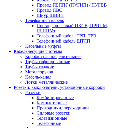
Провод ПБППГ (ПУГНП) / ПУГВВ
Провод ПВС
Шнур ШВВП
Телефонный кабель
Провод кроссовый ПКСВ, ПРППМ,
ПРППМт
Телефонный кабель ТРП, ТРВ
Телефонный кабель ШТЛП
Кабельные муфты
Кабеленесущие системы
Коробки распределительные
Трубы гофрированные
Трубы гладкие
Металлорукав
Кабель-канал
Лотки металлические
Розетки, выключатели, установочные коробки
Розетки
Комбинированные
Компьютерные
Проходники, переходники
Силовые розетки
Телевизионные
Телефонные