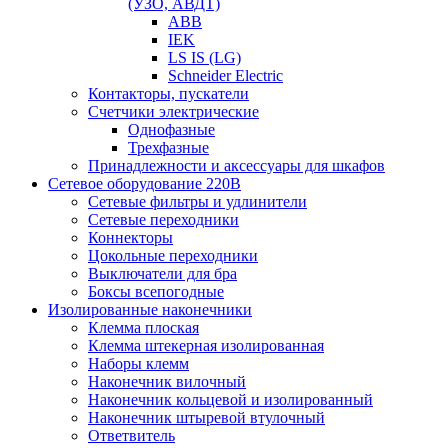
(УЗО, АВДТ)
ABB
IEK
LS IS (LG)
Schneider Electric
Контакторы, пускатели
Счетчики электрические
Однофазные
Трехфазные
Принадлежности и аксессуары для шкафов
Сетевое оборудование 220В
Сетевые фильтры и удлинители
Сетевые переходники
Коннекторы
Цокольные переходники
Выключатели для бра
Боксы всепогодные
Изолированные наконечники
Клемма плоская
Клемма штекерная изолированная
Наборы клемм
Наконечник вилочный
Наконечник кольцевой и изолированный
Наконечник штыревой втулочный
Ответвитель