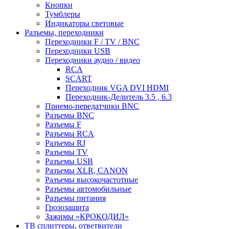
Кнопки
Тумблеры
Индикаторы световые
Разъемы, переходники
Переходники F / TV / BNC
Переходники USB
Переходники аудио / видео
RCA
SCART
Переходник VGA DVI HDMI
Переходник-Делитель 3.5 , 6.3
Приемо-передатчики BNC
Разъемы BNC
Разъемы F
Разъемы RCA
Разъемы RJ
Разъемы TV
Разъемы USB
Разъемы XLR, CANON
Разъемы высокочастотные
Разъемы автомобильные
Разъемы питания
Грозозащита
Зажимы «КРОКОДИЛ»
ТВ сплиттеры, ответвители