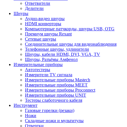
Ответвители
Делители
Шнуры
Аудио-видео шнуры
HDMI конверторы
Компьютерные патчкорды, шнуры USB, OTG
Премиум шнуры Rexant
Сетевые шнуры
Соединительные шнуры для видеонаблюдения
Телефонные шнуры, удлинители
Шнуры, кабели HDMI, DVI, VGA, TV
Шнуры, Разъёмы Амфенол
Измерительные приборы
Автотестеры
Измерители TV сигнала
Измерительные приборы Mastech
Измерительные приборы MEET
Измерительные приборы Proconnect
Измерительные приборы UNIT
Тестеры слаботочного кабеля
Инструмент
Газовые горелки (резаки)
Ножи
Складные ножи и мультитулы
Отвертки