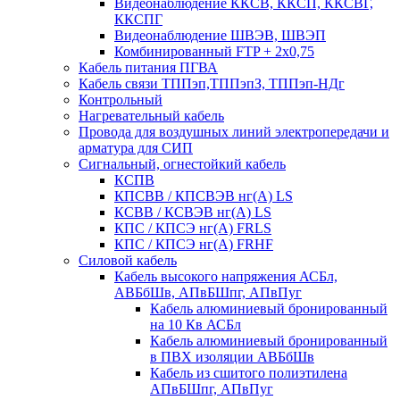
Видеонаблюдение ККСВ, ККСП, ККСВГ,
ККСПГ
Видеонаблюдение ШВЭВ, ШВЭП
Комбинированный FTP + 2х0,75
Кабель питания ПГВА
Кабель связи ТППэп,ТППэпЗ, ТППэп-НДг
Контрольный
Нагревательный кабель
Провода для воздушных линий электропередачи и
арматура для СИП
Сигнальный, огнестойкий кабель
КСПВ
КПСВВ / КПСВЭВ нг(А) LS
КСВВ / КСВЭВ нг(А) LS
КПС / КПСЭ нг(А) FRLS
КПС / КПСЭ нг(А) FRHF
Силовой кабель
Кабель высокого напряжения АСБл,
АВБбШв, АПвБШпг, АПвПуг
Кабель алюминиевый бронированный
на 10 Кв АСБл
Кабель алюминиевый бронированный
в ПВХ изоляции АВБбШв
Кабель из сшитого полиэтилена
АПвБШпг, АПвПуг