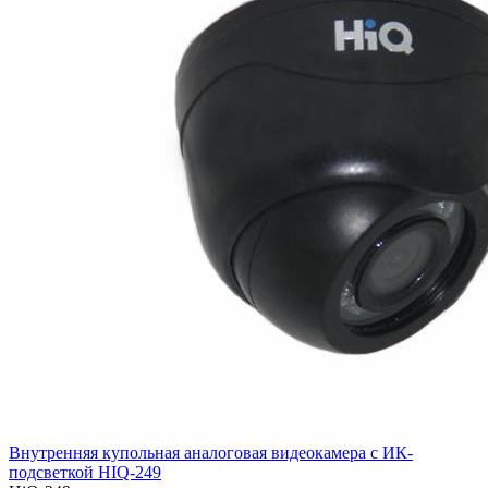
Внутренняя купольная аналоговая видеокамера с ИК-
подсветкой HIQ-249