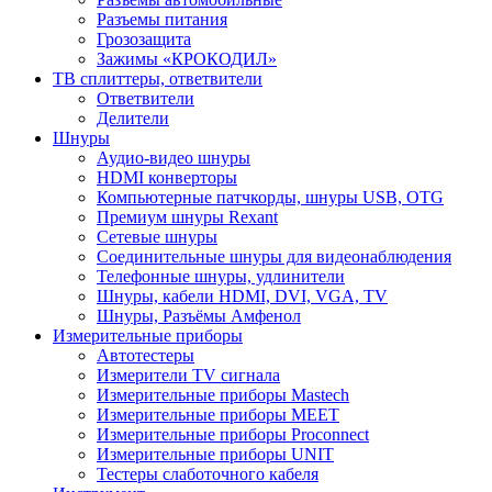
Разъемы питания
Грозозащита
Зажимы «КРОКОДИЛ»
ТВ сплиттеры, ответвители
Ответвители
Делители
Шнуры
Аудио-видео шнуры
HDMI конверторы
Компьютерные патчкорды, шнуры USB, OTG
Премиум шнуры Rexant
Сетевые шнуры
Соединительные шнуры для видеонаблюдения
Телефонные шнуры, удлинители
Шнуры, кабели HDMI, DVI, VGA, TV
Шнуры, Разъёмы Амфенол
Измерительные приборы
Автотестеры
Измерители TV сигнала
Измерительные приборы Mastech
Измерительные приборы MEET
Измерительные приборы Proconnect
Измерительные приборы UNIT
Тестеры слаботочного кабеля