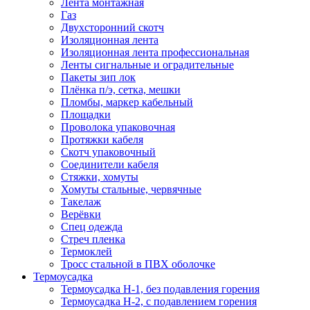
Лента монтажная
Газ
Двухсторонний скотч
Изоляционная лента
Изоляционная лента профессиональная
Ленты сигнальные и оградительные
Пакеты зип лок
Плёнка п/э, сетка, мешки
Пломбы, маркер кабельный
Площадки
Проволока упаковочная
Протяжки кабеля
Скотч упаковочный
Соединители кабеля
Стяжки, хомуты
Хомуты стальные, червячные
Такелаж
Верёвки
Спец одежда
Стреч пленка
Термоклей
Тросс стальной в ПВХ оболочке
Термоусадка
Термоусадка H-1, без подавления горения
Термоусадка H-2, с подавлением горения