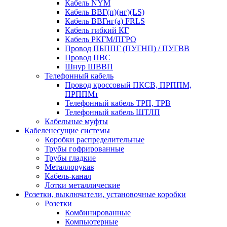
Кабель NYM
Кабель ВВГ(п)(нг)(LS)
Кабель ВВГнг(а) FRLS
Кабель гибкий КГ
Кабель РКГМ/ПГРО
Провод ПБППГ (ПУГНП) / ПУГВВ
Провод ПВС
Шнур ШВВП
Телефонный кабель
Провод кроссовый ПКСВ, ПРППМ,
ПРППМт
Телефонный кабель ТРП, ТРВ
Телефонный кабель ШТЛП
Кабельные муфты
Кабеленесущие системы
Коробки распределительные
Трубы гофрированные
Трубы гладкие
Металлорукав
Кабель-канал
Лотки металлические
Розетки, выключатели, установочные коробки
Розетки
Комбинированные
Компьютерные