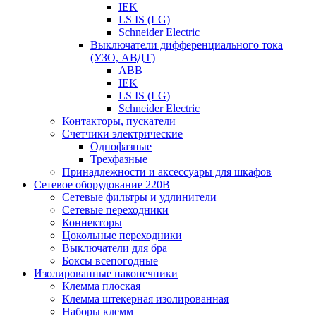
IEK
LS IS (LG)
Schneider Electric
Выключатели дифференциального тока
(УЗО, АВДТ)
ABB
IEK
LS IS (LG)
Schneider Electric
Контакторы, пускатели
Счетчики электрические
Однофазные
Трехфазные
Принадлежности и аксессуары для шкафов
Сетевое оборудование 220В
Сетевые фильтры и удлинители
Сетевые переходники
Коннекторы
Цокольные переходники
Выключатели для бра
Боксы всепогодные
Изолированные наконечники
Клемма плоская
Клемма штекерная изолированная
Наборы клемм