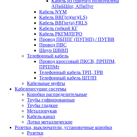
Кабель из сшитого полиэтилена
АПвБШпг, АПвПуг
Кабель NYM
Кабель ВВГ(п)(нг)(LS)
Кабель ВВГнг(а) FRLS
Кабель гибкий КГ
Кабель РКГМ/ПГРО
Провод ПБППГ (ПУГНП) / ПУГВВ
Провод ПВС
Шнур ШВВП
Телефонный кабель
Провод кроссовый ПКСВ, ПРППМ,
ПРППМт
Телефонный кабель ТРП, ТРВ
Телефонный кабель ШТЛП
Кабельные муфты
Кабеленесущие системы
Коробки распределительные
Трубы гофрированные
Трубы гладкие
Металлорукав
Кабель-канал
Лотки металлические
Розетки, выключатели, установочные коробки
Розетки