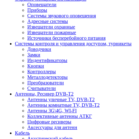
Оповещатели
Приборы
Системы звукового оповещения
Адресные системы
Извещатели охранные
Извещатели пожарные
Источники бесперебойного питания
Системы контроля и управления доступом, турникеты
Доводчики
Замки
Индентификаторы
Кнопки
Контроллеры
Металлодетекторы
Преобразователи
Считыватели
Антенны, Ресивер DVB-T2
Антенны уличные TV, DVB-T2
Антенны комнатные TV, DVB-T2
Антенны 3G\4G, WI-FI
Коллективные антенны АТКГ
Цифровые ресиверы
Аксессуары для антенн
Кабель
Акустический кабель