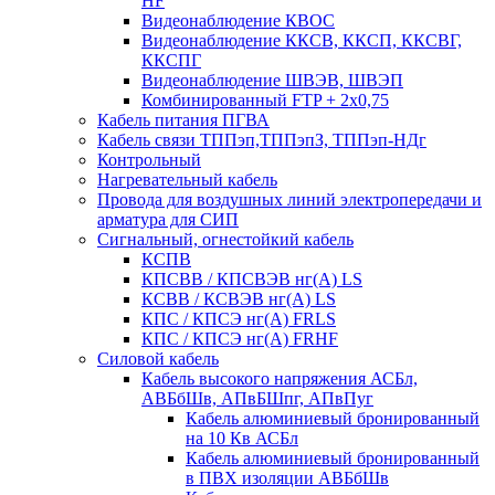
HF
Видеонаблюдение КВОС
Видеонаблюдение ККСВ, ККСП, ККСВГ,
ККСПГ
Видеонаблюдение ШВЭВ, ШВЭП
Комбинированный FTP + 2х0,75
Кабель питания ПГВА
Кабель связи ТППэп,ТППэпЗ, ТППэп-НДг
Контрольный
Нагревательный кабель
Провода для воздушных линий электропередачи и
арматура для СИП
Сигнальный, огнестойкий кабель
КСПВ
КПСВВ / КПСВЭВ нг(А) LS
КСВВ / КСВЭВ нг(А) LS
КПС / КПСЭ нг(А) FRLS
КПС / КПСЭ нг(А) FRHF
Силовой кабель
Кабель высокого напряжения АСБл,
АВБбШв, АПвБШпг, АПвПуг
Кабель алюминиевый бронированный
на 10 Кв АСБл
Кабель алюминиевый бронированный
в ПВХ изоляции АВБбШв