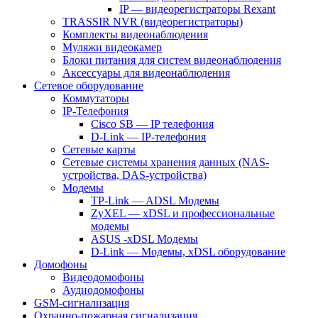
IP — видеорегистраторы Rexant
TRASSIR NVR (видеорегистраторы)
Комплекты видеонаблюдения
Муляжи видеокамер
Блоки питания для систем видеонаблюдения
Аксессуары для видеонаблюдения
Сетевое оборудование
Коммутаторы
IP-Телефония
Cisco SB — IP телефония
D-Link — IP-телефония
Сетевые карты
Сетевые системы хранения данных (NAS-
устройства, DAS-устройства)
Модемы
TP-Link — ADSL Модемы
ZyXEL — xDSL и профессиональные
модемы
ASUS -xDSL Модемы
D-Link — Модемы, xDSL оборудование
Домофоны
Видеодомофоны
Аудиодомофоны
GSM-сигнализация
Охранно-пожарная сигнализация