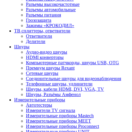
Разъемы высокочастотные
Разъемы автомобильные
Разъемы питания
Грозозащита
Зажимы «КРОКОДИЛ»
ТВ сплиттеры, ответвители
Ответвители
Делители
Шнуры
Аудио-видео шнуры
HDMI конверторы
Компьютерные патчкорды, шнуры USB, OTG
Премиум шнуры Rexant
Сетевые шнуры
Соединительные шнуры для видеонаблюдения
Телефонные шнуры, удлинители
Шнуры, кабели HDMI, DVI, VGA, TV
Шнуры, Разъёмы Амфенол
Измерительные приборы
Автотестеры
Измерители TV сигнала
Измерительные приборы Mastech
Измерительные приборы MEET
Измерительные приборы Proconnect
Измерительные приборы UNIT