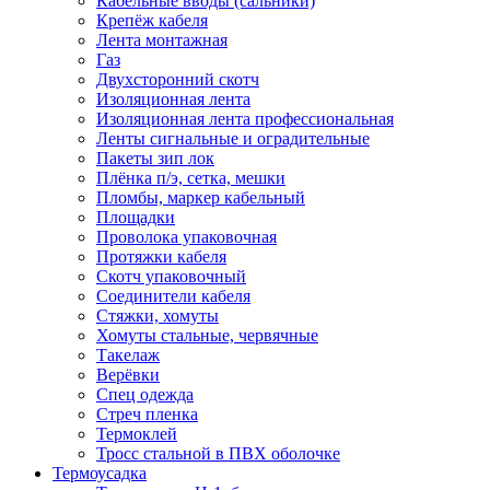
Кабельные вводы (сальники)
Крепёж кабеля
Лента монтажная
Газ
Двухсторонний скотч
Изоляционная лента
Изоляционная лента профессиональная
Ленты сигнальные и оградительные
Пакеты зип лок
Плёнка п/э, сетка, мешки
Пломбы, маркер кабельный
Площадки
Проволока упаковочная
Протяжки кабеля
Скотч упаковочный
Соединители кабеля
Стяжки, хомуты
Хомуты стальные, червячные
Такелаж
Верёвки
Спец одежда
Стреч пленка
Термоклей
Тросс стальной в ПВХ оболочке
Термоусадка