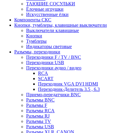
ТАЮЩИЕ СОСУЛЬКИ
Ёлочные игрушки
Искусственные ёлки
Компоненты СКС
Кнопки, тумблеры, клавишные выключатели
Выключатели клавишные
Кнопки
Тумблеры
Индикаторы световые
Разъемы, переходники
Переходники F / TV / BNC
Переходники USB
Переходники аудио / видео
RCA
SCART
Переходник VGA DVI HDMI
Переходник-Делитель 3.5 , 6.3
Приемо-передатчики BNC
Разъемы BNC
Разъемы F
Разъемы RCA
Разъемы RJ
Разъемы TV
Разъемы USB
Разъемы XLR, CANON