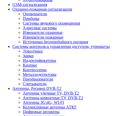
GSM-сигнализация
Охранно-пожарная сигнализация
Оповещатели
Приборы
Системы звукового оповещения
Адресные системы
Извещатели охранные
Извещатели пожарные
Источники бесперебойного питания
Системы контроля и управления доступом, турникеты
Доводчики
Замки
Индентификаторы
Кнопки
Контроллеры
Металлодетекторы
Преобразователи
Считыватели
Антенны, Ресивер DVB-T2
Антенны уличные TV, DVB-T2
Антенны комнатные TV, DVB-T2
Антенны 3G\4G, WI-FI
Коллективные антенны АТКГ
Цифровые ресиверы