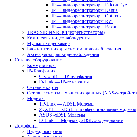
IP — видеорегистраторы Falcon Eye
IP — видеорегистраторы Dahua
IP — видеорегистраторы Optimus
IP — видеорегистраторы RVi
IP — видеорегистраторы Rexant
TRASSIR NVR (видеорегистраторы)
Комплекты видеонаблюдения
Муляжи видеокамер
Блоки питания для систем видеонаблюдения
Аксессуары для видеонаблюдения
Сетевое оборудование
Коммутаторы
IP-Телефония
Cisco SB — IP телефония
D-Link — IP-телефония
Сетевые карты
Сетевые системы хранения данных (NAS-устройств
Модемы
TP-Link — ADSL Модемы
ZyXEL — xDSL и профессиональные модемы
ASUS -xDSL Модемы
D-Link — Модемы, xDSL оборудование
Домофоны
Видеодомофоны
Аудиодомофоны