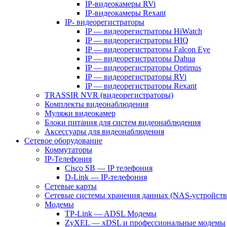
IP-видеокамеры RVi
IP-видеокамеры Rexant
IP- видеорегистраторы
IP — видеорегистраторы HiWatch
IP — видеорегистраторы HIQ
IP — видеорегистраторы Falcon Eye
IP — видеорегистраторы Dahua
IP — видеорегистраторы Optimus
IP — видеорегистраторы RVi
IP — видеорегистраторы Rexant
TRASSIR NVR (видеорегистраторы)
Комплекты видеонаблюдения
Муляжи видеокамер
Блоки питания для систем видеонаблюдения
Аксессуары для видеонаблюдения
Сетевое оборудование
Коммутаторы
IP-Телефония
Cisco SB — IP телефония
D-Link — IP-телефония
Сетевые карты
Сетевые системы хранения данных (NAS-устройств
Модемы
TP-Link — ADSL Модемы
ZyXEL — xDSL и профессиональные модемы