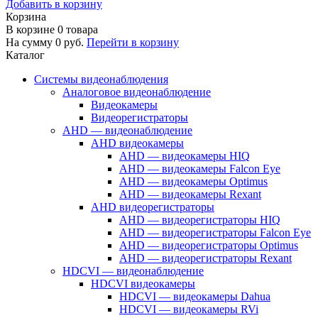
Добавить в корзину
Корзина
В корзине
0
товара
На сумму
0
руб.
Перейти в корзину
Каталог
Системы видеонаблюдения
Аналоговое видеонаблюдение
Видеокамеры
Видеорегистраторы
AHD — видеонаблюдение
AHD видеокамеры
AHD — видеокамеры HIQ
AHD — видеокамеры Falcon Eye
AHD — видеокамеры Optimus
AHD — видеокамеры Rexant
AHD видеорегистраторы
AHD — видеорегистраторы HIQ
AHD — видеорегистраторы Falcon Eye
AHD — видеорегистраторы Optimus
AHD — видеорегистраторы Rexant
HDCVI — видеонаблюдение
HDCVI видеокамеры
HDCVI — видеокамеры Dahua
HDCVI — видеокамеры RVi