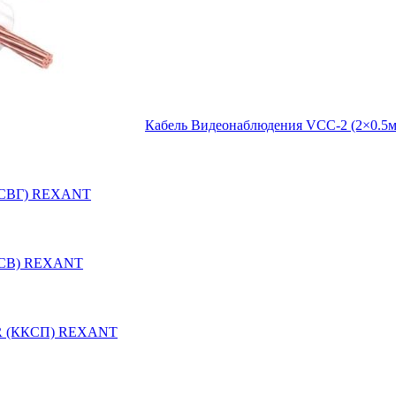
Кабель Видеонаблюдения VCC-2 (2×0
ККСВГ) REXANT
ККСВ) REXANT
OR (ККСП) REXANT