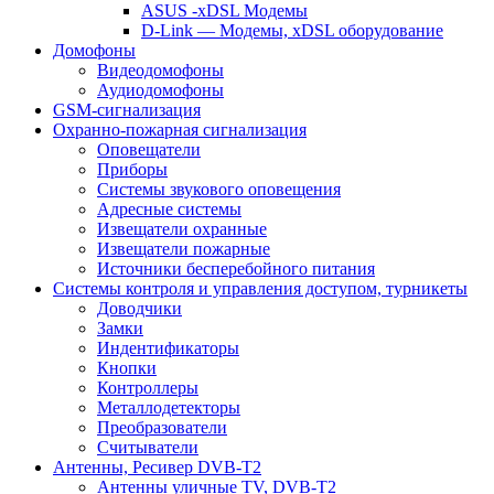
ASUS -xDSL Модемы
D-Link — Модемы, xDSL оборудование
Домофоны
Видеодомофоны
Аудиодомофоны
GSM-сигнализация
Охранно-пожарная сигнализация
Оповещатели
Приборы
Системы звукового оповещения
Адресные системы
Извещатели охранные
Извещатели пожарные
Источники бесперебойного питания
Системы контроля и управления доступом, турникеты
Доводчики
Замки
Индентификаторы
Кнопки
Контроллеры
Металлодетекторы
Преобразователи
Считыватели
Антенны, Ресивер DVB-T2
Антенны уличные TV, DVB-T2