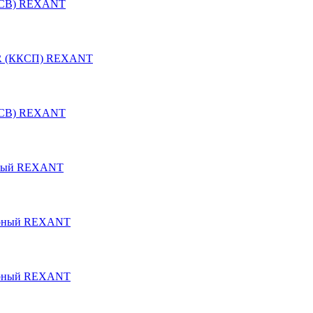
ККСВ) REXANT
OR (ККСП) REXANT
ККСВ) REXANT
белый REXANT
черный REXANT
черный REXANT