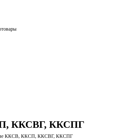
отовары
СП, ККСВГ, ККСПГ
ие ККСВ, ККСП, ККСВГ, ККСПГ