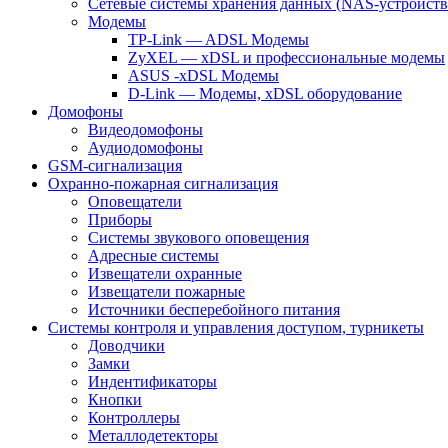
Сетевые системы хранения данных (NAS-устройств
Модемы
TP-Link — ADSL Модемы
ZyXEL — xDSL и профессиональные модемы
ASUS -xDSL Модемы
D-Link — Модемы, xDSL оборудование
Домофоны
Видеодомофоны
Аудиодомофоны
GSM-сигнализация
Охранно-пожарная сигнализация
Оповещатели
Приборы
Системы звукового оповещения
Адресные системы
Извещатели охранные
Извещатели пожарные
Источники бесперебойного питания
Системы контроля и управления доступом, турникеты
Доводчики
Замки
Индентификаторы
Кнопки
Контроллеры
Металлодетекторы