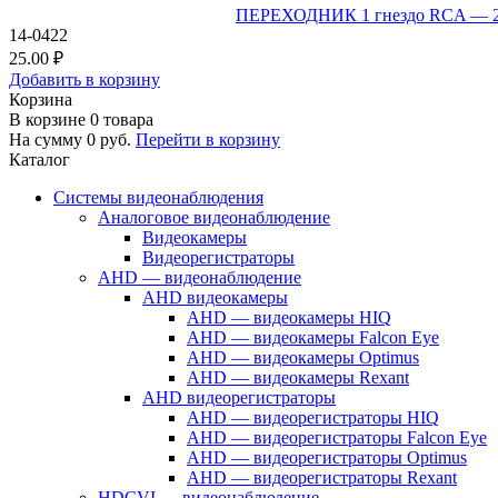
ПЕРЕХОДНИК 1 гнездо RCA — 
14-0422
25.00 ₽
Добавить в корзину
Корзина
В корзине
0
товара
На сумму
0
руб.
Перейти в корзину
Каталог
Системы видеонаблюдения
Аналоговое видеонаблюдение
Видеокамеры
Видеорегистраторы
AHD — видеонаблюдение
AHD видеокамеры
AHD — видеокамеры HIQ
AHD — видеокамеры Falcon Eye
AHD — видеокамеры Optimus
AHD — видеокамеры Rexant
AHD видеорегистраторы
AHD — видеорегистраторы HIQ
AHD — видеорегистраторы Falcon Eye
AHD — видеорегистраторы Optimus
AHD — видеорегистраторы Rexant
HDCVI — видеонаблюдение