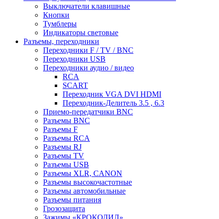
Выключатели клавишные
Кнопки
Тумблеры
Индикаторы световые
Разъемы, переходники
Переходники F / TV / BNC
Переходники USB
Переходники аудио / видео
RCA
SCART
Переходник VGA DVI HDMI
Переходник-Делитель 3.5 , 6.3
Приемо-передатчики BNC
Разъемы BNC
Разъемы F
Разъемы RCA
Разъемы RJ
Разъемы TV
Разъемы USB
Разъемы XLR, CANON
Разъемы высокочастотные
Разъемы автомобильные
Разъемы питания
Грозозащита
Зажимы «КРОКОДИЛ»