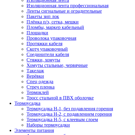
Изоляционная лента
Изоляционная лента профессиональная
Ленты сигнальные и оградительные
Пакеты зип лок
Плёнка п/э, сетка, мешки
Пломбы, маркер кабельный
Площадки
Проволока упаковочная
Протяжки кабеля
Скотч упаковочный
Соединители кабеля
Стяжки, хомуты
Хомуты стальные, червячные
Такелаж
Верёвки
Спец одежда
Стреч пленка
Термоклей
Тросс стальной в ПВХ оболочке
Термоусадка
Термоусадка H-1, без подавления горения
Термоусадка H-2, с подавлением горения
Термоусадка H-5, с клеевым слоем
Наборы термоусадки
Элементы питания