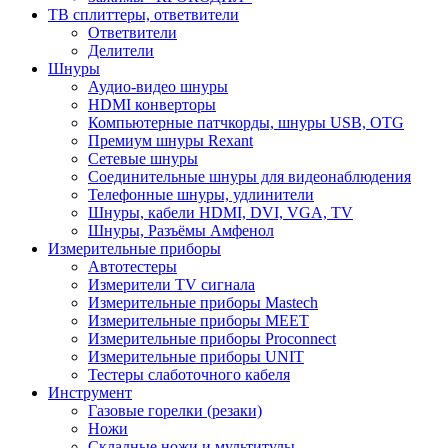
ТВ сплиттеры, ответвители
Ответвители
Делители
Шнуры
Аудио-видео шнуры
HDMI конверторы
Компьютерные патчкорды, шнуры USB, OTG
Премиум шнуры Rexant
Сетевые шнуры
Соединительные шнуры для видеонаблюдения
Телефонные шнуры, удлинители
Шнуры, кабели HDMI, DVI, VGA, TV
Шнуры, Разъёмы Амфенол
Измерительные приборы
Автотестеры
Измерители TV сигнала
Измерительные приборы Mastech
Измерительные приборы MEET
Измерительные приборы Proconnect
Измерительные приборы UNIT
Тестеры слаботочного кабеля
Инструмент
Газовые горелки (резаки)
Ножи
Складные ножи и мультитулы