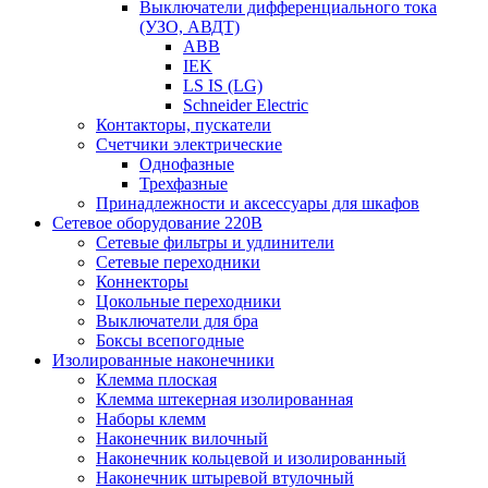
Выключатели дифференциального тока
(УЗО, АВДТ)
ABB
IEK
LS IS (LG)
Schneider Electric
Контакторы, пускатели
Счетчики электрические
Однофазные
Трехфазные
Принадлежности и аксессуары для шкафов
Сетевое оборудование 220В
Сетевые фильтры и удлинители
Сетевые переходники
Коннекторы
Цокольные переходники
Выключатели для бра
Боксы всепогодные
Изолированные наконечники
Клемма плоская
Клемма штекерная изолированная
Наборы клемм
Наконечник вилочный
Наконечник кольцевой и изолированный
Наконечник штыревой втулочный