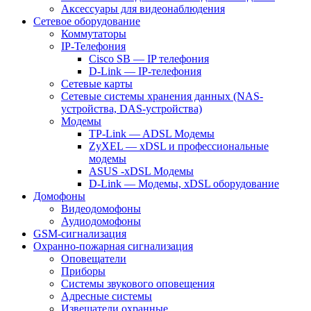
Аксессуары для видеонаблюдения
Сетевое оборудование
Коммутаторы
IP-Телефония
Cisco SB — IP телефония
D-Link — IP-телефония
Сетевые карты
Сетевые системы хранения данных (NAS-
устройства, DAS-устройства)
Модемы
TP-Link — ADSL Модемы
ZyXEL — xDSL и профессиональные
модемы
ASUS -xDSL Модемы
D-Link — Модемы, xDSL оборудование
Домофоны
Видеодомофоны
Аудиодомофоны
GSM-сигнализация
Охранно-пожарная сигнализация
Оповещатели
Приборы
Системы звукового оповещения
Адресные системы
Извещатели охранные