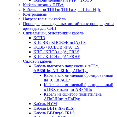
Комбинированный FTP + 2х0,75
Кабель питания ПГВА
Кабель связи ТППэп,ТППэпЗ, ТППэп-НДг
Контрольный
Нагревательный кабель
Провода для воздушных линий электропередачи и
арматура для СИП
Сигнальный, огнестойкий кабель
КСПВ
КПСВВ / КПСВЭВ нг(А) LS
КСВВ / КСВЭВ нг(А) LS
КПС / КПСЭ нг(А) FRLS
КПС / КПСЭ нг(А) FRHF
Силовой кабель
Кабель высокого напряжения АСБл,
АВБбШв, АПвБШпг, АПвПуг
Кабель алюминиевый бронированный
на 10 Кв АСБл
Кабель алюминиевый бронированный
в ПВХ изоляции АВБбШв
Кабель из сшитого полиэтилена
АПвБШпг, АПвПуг
Кабель NYM
Кабель ВВГ(п)(нг)(LS)
Кабель ВВГнг(а) FRLS