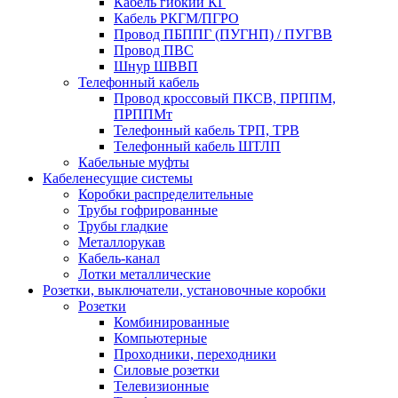
Кабель гибкий КГ
Кабель РКГМ/ПГРО
Провод ПБППГ (ПУГНП) / ПУГВВ
Провод ПВС
Шнур ШВВП
Телефонный кабель
Провод кроссовый ПКСВ, ПРППМ,
ПРППМт
Телефонный кабель ТРП, ТРВ
Телефонный кабель ШТЛП
Кабельные муфты
Кабеленесущие системы
Коробки распределительные
Трубы гофрированные
Трубы гладкие
Металлорукав
Кабель-канал
Лотки металлические
Розетки, выключатели, установочные коробки
Розетки
Комбинированные
Компьютерные
Проходники, переходники
Силовые розетки
Телевизионные