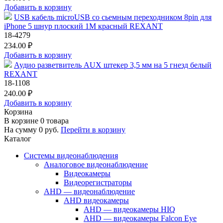
Добавить в корзину
USB кабель microUSB со сьемным переходником 8pin для
iPhone 5 шнур плоский 1М красный REXANT
18-4279
234.00 ₽
Добавить в корзину
Аудио разветвитель AUX штекер 3,5 мм на 5 гнезд белый
REXANT
18-1108
240.00 ₽
Добавить в корзину
Корзина
В корзине
0
товара
На сумму
0
руб.
Перейти в корзину
Каталог
Системы видеонаблюдения
Аналоговое видеонаблюдение
Видеокамеры
Видеорегистраторы
AHD — видеонаблюдение
AHD видеокамеры
AHD — видеокамеры HIQ
AHD — видеокамеры Falcon Eye