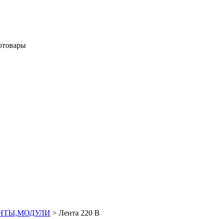
отовары
НТЫ,МОДУЛИ
>
Лента 220 В