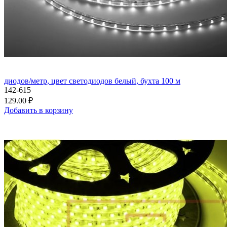
диодов/метр, цвет светодиодов белый, бухта 100 м
142-615
129.00 ₽
Добавить в корзину