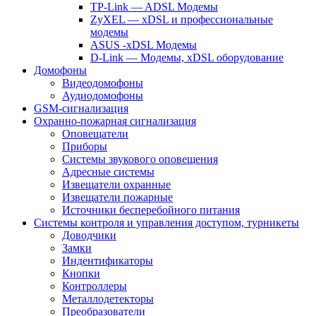
TP-Link — ADSL Модемы
ZyXEL — xDSL и профессиональные
модемы
ASUS -xDSL Модемы
D-Link — Модемы, xDSL оборудование
Домофоны
Видеодомофоны
Аудиодомофоны
GSM-сигнализация
Охранно-пожарная сигнализация
Оповещатели
Приборы
Системы звукового оповещения
Адресные системы
Извещатели охранные
Извещатели пожарные
Источники бесперебойного питания
Системы контроля и управления доступом, турникеты
Доводчики
Замки
Индентификаторы
Кнопки
Контроллеры
Металлодетекторы
Преобразователи