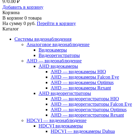
970.00 ₽
Добавить в корзину
Корзина
В корзине
0
товара
На сумму
0
руб.
Перейти в корзину
Каталог
Системы видеонаблюдения
Аналоговое видеонаблюдение
Видеокамеры
Видеорегистраторы
AHD — видеонаблюдение
AHD видеокамеры
AHD — видеокамеры HIQ
AHD — видеокамеры Falcon Eye
AHD — видеокамеры Optimus
AHD — видеокамеры Rexant
AHD видеорегистраторы
AHD — видеорегистраторы HIQ
AHD — видеорегистраторы Falcon Eye
AHD — видеорегистраторы Optimus
AHD — видеорегистраторы Rexant
HDCVI — видеонаблюдение
HDCVI видеокамеры
HDCVI — видеокамеры Dahua