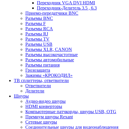
Переходник VGA DVI HDMI
Переходник-Делитель 3.5 , 6.3
Приемо-передатчики BNC
Разъемы BNC
Разъемы F
Разъемы RCA
Разъемы RJ
Разъемы TV
Разъемы USB
Разъемы XLR, CANON
Разъемы высокочастотные
Разъемы автомобильные
Разъемы питания
Грозозащита
Зажимы «КРОКОДИЛ»
ТВ сплиттеры, ответвители
Ответвители
Делители
Шнуры
Аудио-видео шнуры
HDMI конверторы
Компьютерные патчкорды, шнуры USB, OTG
Премиум шнуры Rexant
Сетевые шнуры
Соединительные шнуры для видеонаблюдения