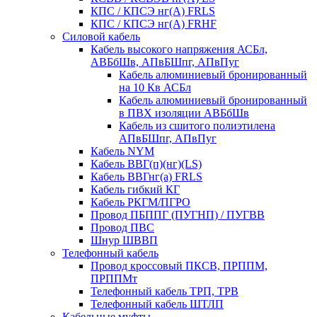
КПС / КПСЭ нг(А) FRLS
КПС / КПСЭ нг(А) FRHF
Силовой кабель
Кабель высокого напряжения АСБл,
АВБбШв, АПвБШпг, АПвПуг
Кабель алюминиевый бронированный
на 10 Кв АСБл
Кабель алюминиевый бронированный
в ПВХ изоляции АВБбШв
Кабель из сшитого полиэтилена
АПвБШпг, АПвПуг
Кабель NYM
Кабель ВВГ(п)(нг)(LS)
Кабель ВВГнг(а) FRLS
Кабель гибкий КГ
Кабель РКГМ/ПГРО
Провод ПБППГ (ПУГНП) / ПУГВВ
Провод ПВС
Шнур ШВВП
Телефонный кабель
Провод кроссовый ПКСВ, ПРППМ,
ПРППМт
Телефонный кабель ТРП, ТРВ
Телефонный кабель ШТЛП
Кабельные муфты