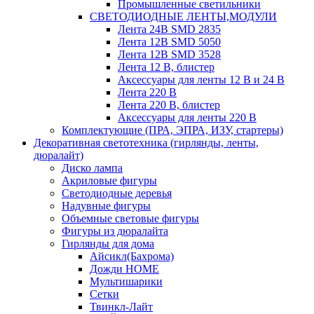
Промышленные светильники
СВЕТОДИОДНЫЕ ЛЕНТЫ,МОДУЛИ
Лента 24В SMD 2835
Лента 12В SMD 5050
Лента 12В SMD 3528
Лента 12 В, блистер
Аксессуары для ленты 12 В и 24 В
Лента 220 В
Лента 220 В, блистер
Аксессуары для ленты 220 В
Комплектующие (ПРА, ЭПРА, ИЗУ, стартеры)
Декоративная светотехника (гирлянды, ленты,
дюралайт)
Диско лампа
Акриловые фигуры
Светодиодные деревья
Надувные фигуры
Объемные световые фигуры
Фигуры из дюралайта
Гирлянды для дома
Айсикл(Бахрома)
Дожди HOME
Мультишарики
Сетки
Твинкл-Лайт