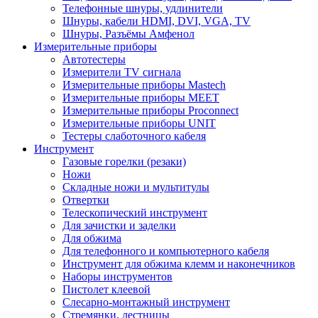
Телефонные шнуры, удлинители
Шнуры, кабели HDMI, DVI, VGA, TV
Шнуры, Разъёмы Амфенол
Измерительные приборы
Автотестеры
Измерители TV сигнала
Измерительные приборы Mastech
Измерительные приборы MEET
Измерительные приборы Proconnect
Измерительные приборы UNIT
Тестеры слаботочного кабеля
Инструмент
Газовые горелки (резаки)
Ножи
Складные ножи и мультитулы
Отвертки
Телескопический инструмент
Для зачистки и заделки
Для обжима
Для телефонного и компьютерного кабеля
Инструмент для обжима клемм и наконечников
Наборы инструментов
Пистолет клеевой
Слесарно-монтажный инструмент
Стремянки, лестницы