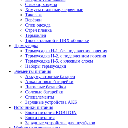
Стяжки, хомуты
Хомуты стальные, червячные
Такелаж
Верёвки
Спец одежда
Стреч пленка
Термоклей
Тросс стальной в ПВХ оболочке
Термоусадка
Термоусадка H-1, без подавления горения
Термоусадка H-2, с подавлением горения
Термоусадка H-5, с клеевым слоем
Наборы термоусадки
Элементы питания
Аккумуляторные батареи
Алкалиновые батарейки
Литиевые батарейки
Солевые батарейки
Спецэлементы
Зарядные устройства АКБ
Источники питания
Блоки питания ROBITON
Блоки питания
Зарядные устройства для ноутбуков
Мобильные аксессуары