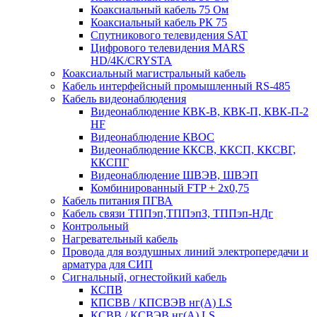
Коаксиальный кабель 75 Ом
Коаксиальный кабель РК 75
Спутникового телевидения SAT
Цифрового телевидения MARS
HD/4K/CRYSTA
Коаксиальный магистральный кабель
Кабель интерфейсный промышленный RS-485
Кабель видеонаблюдения
Видеонаблюдение КВК-В, КВК-П, КВК-П-2
HF
Видеонаблюдение КВОС
Видеонаблюдение ККСВ, ККСП, ККСВГ,
ККСПГ
Видеонаблюдение ШВЭВ, ШВЭП
Комбинированный FTP + 2х0,75
Кабель питания ПГВА
Кабель связи ТППэп,ТППэпЗ, ТППэп-НДг
Контрольный
Нагревательный кабель
Провода для воздушных линий электропередачи и
арматура для СИП
Сигнальный, огнестойкий кабель
КСПВ
КПСВВ / КПСВЭВ нг(А) LS
КСВВ / КСВЭВ нг(А) LS