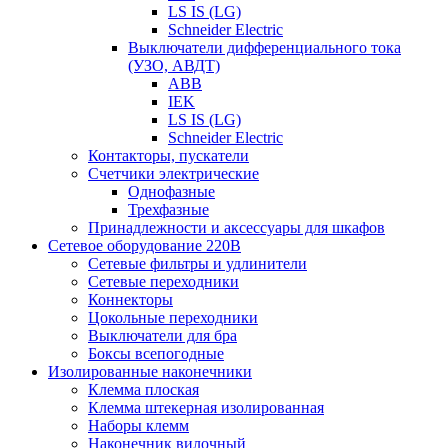
LS IS (LG)
Schneider Electric
Выключатели дифференциального тока
(УЗО, АВДТ)
ABB
IEK
LS IS (LG)
Schneider Electric
Контакторы, пускатели
Счетчики электрические
Однофазные
Трехфазные
Принадлежности и аксессуары для шкафов
Сетевое оборудование 220В
Сетевые фильтры и удлинители
Сетевые переходники
Коннекторы
Цокольные переходники
Выключатели для бра
Боксы всепогодные
Изолированные наконечники
Клемма плоская
Клемма штекерная изолированная
Наборы клемм
Наконечник вилочный