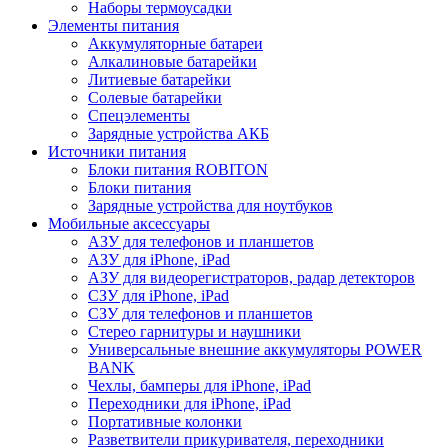
Наборы термоусадки
Элементы питания
Аккумуляторные батареи
Алкалиновые батарейки
Литиевые батарейки
Солевые батарейки
Спецэлементы
Зарядные устройства АКБ
Источники питания
Блоки питания ROBITON
Блоки питания
Зарядные устройства для ноутбуков
Мобильные аксессуары
АЗУ для телефонов и планшетов
АЗУ для iPhone, iPad
АЗУ для видеорегистраторов, радар детекторов
СЗУ для iPhone, iPad
СЗУ для телефонов и планшетов
Стерео гарнитуры и наушники
Универсальные внешние аккумуляторы POWER
BANK
Чехлы, бамперы для iPhone, iPad
Переходники для iPhone, iPad
Портативные колонки
Разветвители прикуривателя, переходники