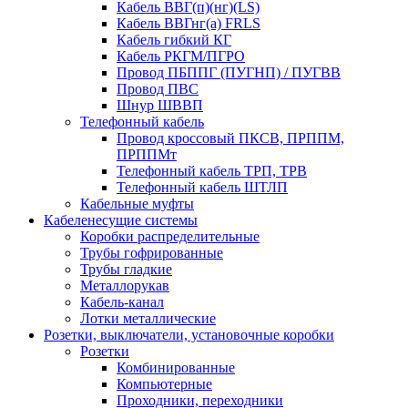
Кабель ВВГ(п)(нг)(LS)
Кабель ВВГнг(а) FRLS
Кабель гибкий КГ
Кабель РКГМ/ПГРО
Провод ПБППГ (ПУГНП) / ПУГВВ
Провод ПВС
Шнур ШВВП
Телефонный кабель
Провод кроссовый ПКСВ, ПРППМ,
ПРППМт
Телефонный кабель ТРП, ТРВ
Телефонный кабель ШТЛП
Кабельные муфты
Кабеленесущие системы
Коробки распределительные
Трубы гофрированные
Трубы гладкие
Металлорукав
Кабель-канал
Лотки металлические
Розетки, выключатели, установочные коробки
Розетки
Комбинированные
Компьютерные
Проходники, переходники