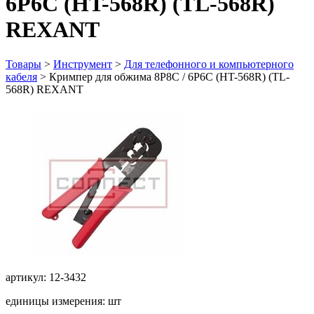
6P6C (HT-568R) (TL-568R)
REXANT
Товары
>
Инструмент
>
Для телефонного и компьютерного
кабеля
>
Кримпер для обжима 8P8C / 6P6C (HT-568R) (TL-
568R) REXANT
артикул: 12-3432
единицы измерения: шт