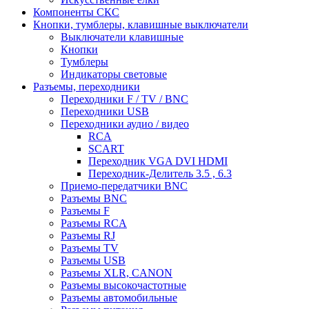
Компоненты СКС
Кнопки, тумблеры, клавишные выключатели
Выключатели клавишные
Кнопки
Тумблеры
Индикаторы световые
Разъемы, переходники
Переходники F / TV / BNC
Переходники USB
Переходники аудио / видео
RCA
SCART
Переходник VGA DVI HDMI
Переходник-Делитель 3.5 , 6.3
Приемо-передатчики BNC
Разъемы BNC
Разъемы F
Разъемы RCA
Разъемы RJ
Разъемы TV
Разъемы USB
Разъемы XLR, CANON
Разъемы высокочастотные
Разъемы автомобильные