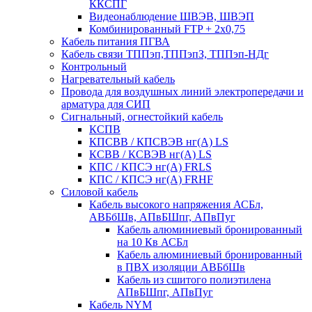
ККСПГ
Видеонаблюдение ШВЭВ, ШВЭП
Комбинированный FTP + 2х0,75
Кабель питания ПГВА
Кабель связи ТППэп,ТППэпЗ, ТППэп-НДг
Контрольный
Нагревательный кабель
Провода для воздушных линий электропередачи и
арматура для СИП
Сигнальный, огнестойкий кабель
КСПВ
КПСВВ / КПСВЭВ нг(А) LS
КСВВ / КСВЭВ нг(А) LS
КПС / КПСЭ нг(А) FRLS
КПС / КПСЭ нг(А) FRHF
Силовой кабель
Кабель высокого напряжения АСБл,
АВБбШв, АПвБШпг, АПвПуг
Кабель алюминиевый бронированный
на 10 Кв АСБл
Кабель алюминиевый бронированный
в ПВХ изоляции АВБбШв
Кабель из сшитого полиэтилена
АПвБШпг, АПвПуг
Кабель NYM