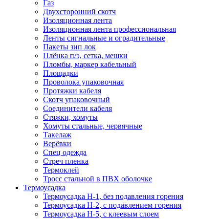
Газ
Двухсторонний скотч
Изоляционная лента
Изоляционная лента профессиональная
Ленты сигнальные и оградительные
Пакеты зип лок
Плёнка п/э, сетка, мешки
Пломбы, маркер кабельный
Площадки
Проволока упаковочная
Протяжки кабеля
Скотч упаковочный
Соединители кабеля
Стяжки, хомуты
Хомуты стальные, червячные
Такелаж
Верёвки
Спец одежда
Стреч пленка
Термоклей
Тросс стальной в ПВХ оболочке
Термоусадка
Термоусадка H-1, без подавления горения
Термоусадка H-2, с подавлением горения
Термоусадка H-5, с клеевым слоем