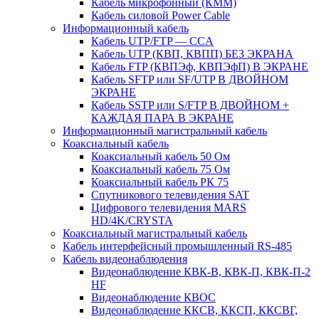
Кабель микрофонный (КММ)
Кабель силовой Power Cable
Информационный кабель
Кабель UTP/FTP — CCA
Кабель UTP (КВП, КВПП) БЕЗ ЭКРАНА
Кабель FTP (КВПЭф, КВПЭфП) В ЭКРАНЕ
Кабель SFTP или SF/UTP В ДВОЙНОМ
ЭКРАНЕ
Кабель SSTP или S/FTP В ДВОЙНОМ +
КАЖДАЯ ПАРА В ЭКРАНЕ
Информационный магистральный кабель
Коаксиальный кабель
Коаксиальный кабель 50 Ом
Коаксиальный кабель 75 Ом
Коаксиальный кабель РК 75
Спутникового телевидения SAT
Цифрового телевидения MARS
HD/4K/CRYSTA
Коаксиальный магистральный кабель
Кабель интерфейсный промышленный RS-485
Кабель видеонаблюдения
Видеонаблюдение КВК-В, КВК-П, КВК-П-2
HF
Видеонаблюдение КВОС
Видеонаблюдение ККСВ, ККСП, ККСВГ,