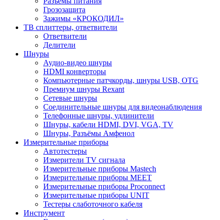
Разъемы питания
Грозозащита
Зажимы «КРОКОДИЛ»
ТВ сплиттеры, ответвители
Ответвители
Делители
Шнуры
Аудио-видео шнуры
HDMI конверторы
Компьютерные патчкорды, шнуры USB, OTG
Премиум шнуры Rexant
Сетевые шнуры
Соединительные шнуры для видеонаблюдения
Телефонные шнуры, удлинители
Шнуры, кабели HDMI, DVI, VGA, TV
Шнуры, Разъёмы Амфенол
Измерительные приборы
Автотестеры
Измерители TV сигнала
Измерительные приборы Mastech
Измерительные приборы MEET
Измерительные приборы Proconnect
Измерительные приборы UNIT
Тестеры слаботочного кабеля
Инструмент