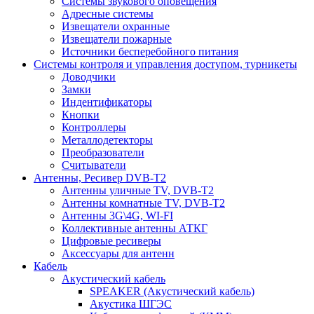
Системы звукового оповещения
Адресные системы
Извещатели охранные
Извещатели пожарные
Источники бесперебойного питания
Системы контроля и управления доступом, турникеты
Доводчики
Замки
Индентификаторы
Кнопки
Контроллеры
Металлодетекторы
Преобразователи
Считыватели
Антенны, Ресивер DVB-T2
Антенны уличные TV, DVB-T2
Антенны комнатные TV, DVB-T2
Антенны 3G\4G, WI-FI
Коллективные антенны АТКГ
Цифровые ресиверы
Аксессуары для антенн
Кабель
Акустический кабель
SPEAKER (Акустический кабель)
Акустика ШГЭС