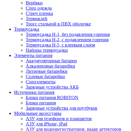
Верёвки
Спец одежда
Стреч пленка
Термоклей
Тросс стальной в ПВХ оболочке
Термоусадка
Термоусадка H-1, без подавления горения
Термоусадка H-2, с подавлением горения
Термоусадка H-5, с клеевым слоем
Наборы термоусадки
Элементы питания
Аккумуляторные батареи
Алкалиновые батарейки
Литиевые батарейки
Солевые батарейки
Спецэлементы
Зарядные устройства АКБ
Источники питания
Блоки питания ROBITON
Блоки питания
Зарядные устройства для ноутбуков
Мобильные аксессуары
АЗУ для телефонов и планшетов
АЗУ для iPhone, iPad
АЗУ для видеорегистраторов, радар детекторов