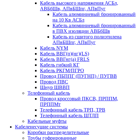
Кабель высокого напряжения АСБл,
АВБбШв, АПвБШпг, АПвПуг
Кабель алюминиевый бронированный
на 10 Кв АСБл
Кабель алюминиевый бронированный
в ПВХ изоляции АВБбШв
Кабель из сшитого полиэтилена
АПвБШпг, АПвПуг
Кабель NYM
Кабель ВВГ(п)(нг)(LS)
Кабель ВВГнг(а) FRLS
Кабель гибкий КГ
Кабель РКГМ/ПГРО
Провод ПБППГ (ПУГНП) / ПУГВВ
Провод ПВС
Шнур ШВВП
Телефонный кабель
Провод кроссовый ПКСВ, ПРППМ,
ПРППМт
Телефонный кабель ТРП, ТРВ
Телефонный кабель ШТЛП
Кабельные муфты
Кабеленесущие системы
Коробки распределительные
Трубы гофрированные