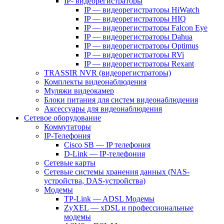
IP- видеорегистраторы
IP — видеорегистраторы HiWatch
IP — видеорегистраторы HIQ
IP — видеорегистраторы Falcon Eye
IP — видеорегистраторы Dahua
IP — видеорегистраторы Optimus
IP — видеорегистраторы RVi
IP — видеорегистраторы Rexant
TRASSIR NVR (видеорегистраторы)
Комплекты видеонаблюдения
Муляжи видеокамер
Блоки питания для систем видеонаблюдения
Аксессуары для видеонаблюдения
Сетевое оборудование
Коммутаторы
IP-Телефония
Cisco SB — IP телефония
D-Link — IP-телефония
Сетевые карты
Сетевые системы хранения данных (NAS-
устройства, DAS-устройства)
Модемы
TP-Link — ADSL Модемы
ZyXEL — xDSL и профессиональные
модемы