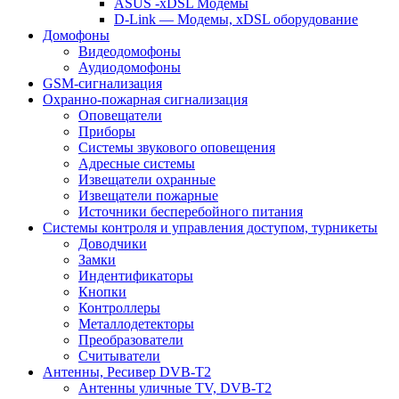
ASUS -xDSL Модемы
D-Link — Модемы, xDSL оборудование
Домофоны
Видеодомофоны
Аудиодомофоны
GSM-сигнализация
Охранно-пожарная сигнализация
Оповещатели
Приборы
Системы звукового оповещения
Адресные системы
Извещатели охранные
Извещатели пожарные
Источники бесперебойного питания
Системы контроля и управления доступом, турникеты
Доводчики
Замки
Индентификаторы
Кнопки
Контроллеры
Металлодетекторы
Преобразователи
Считыватели
Антенны, Ресивер DVB-T2
Антенны уличные TV, DVB-T2