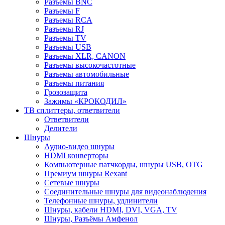
Разъемы BNC
Разъемы F
Разъемы RCA
Разъемы RJ
Разъемы TV
Разъемы USB
Разъемы XLR, CANON
Разъемы высокочастотные
Разъемы автомобильные
Разъемы питания
Грозозащита
Зажимы «КРОКОДИЛ»
ТВ сплиттеры, ответвители
Ответвители
Делители
Шнуры
Аудио-видео шнуры
HDMI конверторы
Компьютерные патчкорды, шнуры USB, OTG
Премиум шнуры Rexant
Сетевые шнуры
Соединительные шнуры для видеонаблюдения
Телефонные шнуры, удлинители
Шнуры, кабели HDMI, DVI, VGA, TV
Шнуры, Разъёмы Амфенол