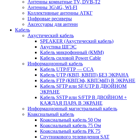
Антенны комнатные TV, DVB-T2
Антенны 3G\4G, WI-FI
Коллективные антенны АТКГ
Цифровые ресиверы
Аксессуары для антенн
Кабель
Акустический кабель
SPEAKER (Акустический кабель)
Акустика ШГЭС
Кабель микрофонный (КММ)
Кабель силовой Power Cable
Информационный кабель
Кабель UTP/FTP — CCA
Кабель UTP (КВП, КВПП) БЕЗ ЭКРАНА
Кабель FTP (КВПЭф, КВПЭфП) В ЭКРАНЕ
Кабель SFTP или SF/UTP В ДВОЙНОМ
ЭКРАНЕ
Кабель SSTP или S/FTP В ДВОЙНОМ +
КАЖДАЯ ПАРА В ЭКРАНЕ
Информационный магистральный кабель
Коаксиальный кабель
Коаксиальный кабель 50 Ом
Коаксиальный кабель 75 Ом
Коаксиальный кабель РК 75
Спутникового телевидения SAT