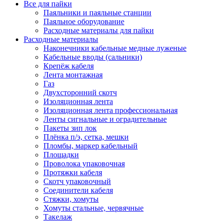
Все для пайки
Паяльники и паяльные станции
Паяльное оборудование
Расходные материалы для пайки
Расходные материалы
Наконечники кабельные медные луженые
Кабельные вводы (сальники)
Крепёж кабеля
Лента монтажная
Газ
Двухсторонний скотч
Изоляционная лента
Изоляционная лента профессиональная
Ленты сигнальные и оградительные
Пакеты зип лок
Плёнка п/э, сетка, мешки
Пломбы, маркер кабельный
Площадки
Проволока упаковочная
Протяжки кабеля
Скотч упаковочный
Соединители кабеля
Стяжки, хомуты
Хомуты стальные, червячные
Такелаж