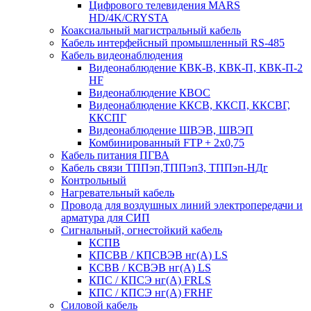
Цифрового телевидения MARS
HD/4K/CRYSTA
Коаксиальный магистральный кабель
Кабель интерфейсный промышленный RS-485
Кабель видеонаблюдения
Видеонаблюдение КВК-В, КВК-П, КВК-П-2
HF
Видеонаблюдение КВОС
Видеонаблюдение ККСВ, ККСП, ККСВГ,
ККСПГ
Видеонаблюдение ШВЭВ, ШВЭП
Комбинированный FTP + 2х0,75
Кабель питания ПГВА
Кабель связи ТППэп,ТППэпЗ, ТППэп-НДг
Контрольный
Нагревательный кабель
Провода для воздушных линий электропередачи и
арматура для СИП
Сигнальный, огнестойкий кабель
КСПВ
КПСВВ / КПСВЭВ нг(А) LS
КСВВ / КСВЭВ нг(А) LS
КПС / КПСЭ нг(А) FRLS
КПС / КПСЭ нг(А) FRHF
Силовой кабель