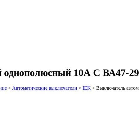
 однополюсный 10А C ВА47-29 
ние
>
Автоматические выключатели
>
IEK
>
Выключатель автом