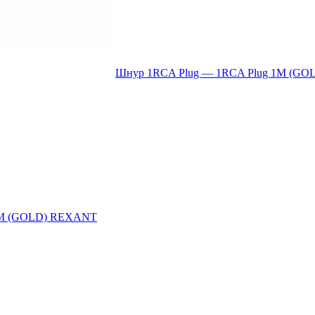
Шнур 1RCA Plug — 1RCA Plug 1М (GOLD
5М (GOLD) REXANT