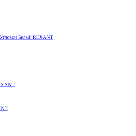
Угловой Белый REXANT
REXANT
ANT