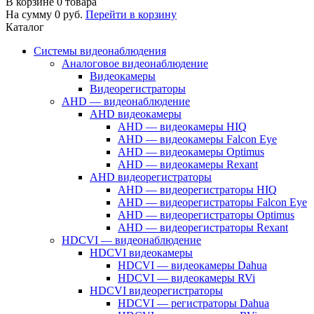
В корзине
0
товара
На сумму
0
руб.
Перейти в корзину
Каталог
Системы видеонаблюдения
Аналоговое видеонаблюдение
Видеокамеры
Видеорегистраторы
AHD — видеонаблюдение
AHD видеокамеры
AHD — видеокамеры HIQ
AHD — видеокамеры Falcon Eye
AHD — видеокамеры Optimus
AHD — видеокамеры Rexant
AHD видеорегистраторы
AHD — видеорегистраторы HIQ
AHD — видеорегистраторы Falcon Eye
AHD — видеорегистраторы Optimus
AHD — видеорегистраторы Rexant
HDCVI — видеонаблюдение
HDCVI видеокамеры
HDCVI — видеокамеры Dahua
HDCVI — видеокамеры RVi
HDCVI видеорегистраторы
HDCVI — регистраторы Dahua