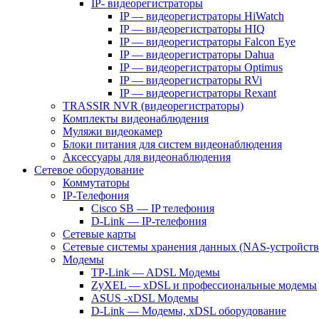
IP- видеорегистраторы
IP — видеорегистраторы HiWatch
IP — видеорегистраторы HIQ
IP — видеорегистраторы Falcon Eye
IP — видеорегистраторы Dahua
IP — видеорегистраторы Optimus
IP — видеорегистраторы RVi
IP — видеорегистраторы Rexant
TRASSIR NVR (видеорегистраторы)
Комплекты видеонаблюдения
Муляжи видеокамер
Блоки питания для систем видеонаблюдения
Аксессуары для видеонаблюдения
Сетевое оборудование
Коммутаторы
IP-Телефония
Cisco SB — IP телефония
D-Link — IP-телефония
Сетевые карты
Сетевые системы хранения данных (NAS-устройств
Модемы
TP-Link — ADSL Модемы
ZyXEL — xDSL и профессиональные модемы
ASUS -xDSL Модемы
D-Link — Модемы, xDSL оборудование