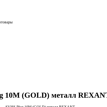
отовары
ug 10М (GOLD) металл REXAN
 — SVHS Plug 10М (GOLD) металл REXANT