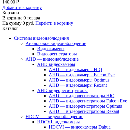
140.00 ₽
Добавить в корзину
Корзина
В корзине
0
товара
На сумму
0
руб.
Перейти в корзину
Каталог
Системы видеонаблюдения
Аналоговое видеонаблюдение
Видеокамеры
Видеорегистраторы
AHD — видеонаблюдение
AHD видеокамеры
AHD — видеокамеры HIQ
AHD — видеокамеры Falcon Eye
AHD — видеокамеры Optimus
AHD — видеокамеры Rexant
AHD видеорегистраторы
AHD — видеорегистраторы HIQ
AHD — видеорегистраторы Falcon Eye
AHD — видеорегистраторы Optimus
AHD — видеорегистраторы Rexant
HDCVI — видеонаблюдение
HDCVI видеокамеры
HDCVI — видеокамеры Dahua