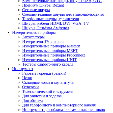
Компьютерные патчкорды, шнуры USB, OTG
Премиум шнуры Rexant
Сетевые шнуры
Соединительные шнуры для видеонаблюдения
Телефонные шнуры, удлинители
Шнуры, кабели HDMI, DVI, VGA, TV
Шнуры, Разъёмы Амфенол
Измерительные приборы
Автотестеры
Измерители TV сигнала
Измерительные приборы Mastech
Измерительные приборы MEET
Измерительные приборы Proconnect
Измерительные приборы UNIT
Тестеры слаботочного кабеля
Инструмент
Газовые горелки (резаки)
Ножи
Складные ножи и мультитулы
Отвертки
Телескопический инструмент
Для зачистки и заделки
Для обжима
Для телефонного и компьютерного кабеля
Инструмент для обжима клемм и наконечников