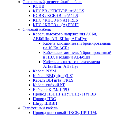
Сигнальный, огнестойкий кабель
КСПВ
КПСВВ / КПСВЭВ нг(А) LS
КСВВ / КСВЭВ нг(А) LS
КПС / КПСЭ нг(А) FRLS
КПС / КПСЭ нг(А) FRHF
Силовой кабель
Кабель высокого напряжения АСБл,
АВБбШв, АПвБШпг, АПвПуг
Кабель алюминиевый бронированный
на 10 Кв АСБл
Кабель алюминиевый бронированный
в ПВХ изоляции АВБбШв
Кабель из сшитого полиэтилена
АПвБШпг, АПвПуг
Кабель NYM
Кабель ВВГ(п)(нг)(LS)
Кабель ВВГнг(а) FRLS
Кабель гибкий КГ
Кабель РКГМ/ПГРО
Провод ПБППГ (ПУГНП) / ПУГВВ
Провод ПВС
Шнур ШВВП
Телефонный кабель
Провод кроссовый ПКСВ, ПРППМ,