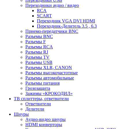
Переходники USB
Переходники аудио / видео
RCA
SCART
Переходник VGA DVI HDMI
Переходник-Делитель 3.5 , 6.3
Приемо-передатчики BNC
Разъемы BNC
Разъемы F
Разъемы RCA
Разъемы RJ
Разъемы TV
Разъемы USB
Разъемы XLR, CANON
Разъемы высокочастотные
Разъемы автомобильные
Разъемы питания
Грозозащита
Зажимы «КРОКОДИЛ»
ТВ сплиттеры, ответвители
Ответвители
Делители
Шнуры
Аудио-видео шнуры
HDMI конверторы