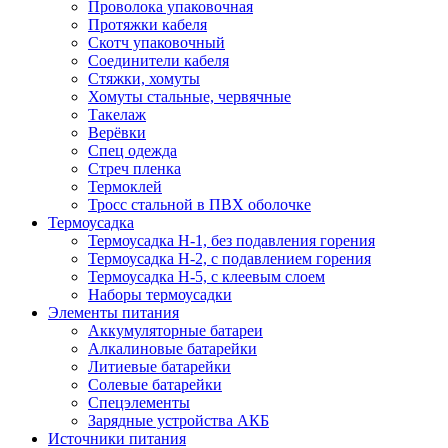
Проволока упаковочная
Протяжки кабеля
Скотч упаковочный
Соединители кабеля
Стяжки, хомуты
Хомуты стальные, червячные
Такелаж
Верёвки
Спец одежда
Стреч пленка
Термоклей
Тросс стальной в ПВХ оболочке
Термоусадка
Термоусадка H-1, без подавления горения
Термоусадка H-2, с подавлением горения
Термоусадка H-5, с клеевым слоем
Наборы термоусадки
Элементы питания
Аккумуляторные батареи
Алкалиновые батарейки
Литиевые батарейки
Солевые батарейки
Спецэлементы
Зарядные устройства АКБ
Источники питания