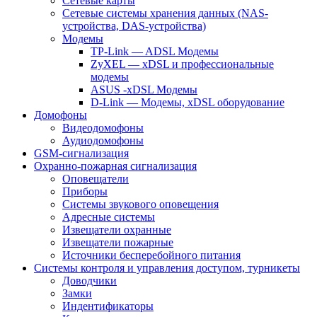
Сетевые карты
Сетевые системы хранения данных (NAS-
устройства, DAS-устройства)
Модемы
TP-Link — ADSL Модемы
ZyXEL — xDSL и профессиональные
модемы
ASUS -xDSL Модемы
D-Link — Модемы, xDSL оборудование
Домофоны
Видеодомофоны
Аудиодомофоны
GSM-сигнализация
Охранно-пожарная сигнализация
Оповещатели
Приборы
Системы звукового оповещения
Адресные системы
Извещатели охранные
Извещатели пожарные
Источники бесперебойного питания
Системы контроля и управления доступом, турникеты
Доводчики
Замки
Индентификаторы