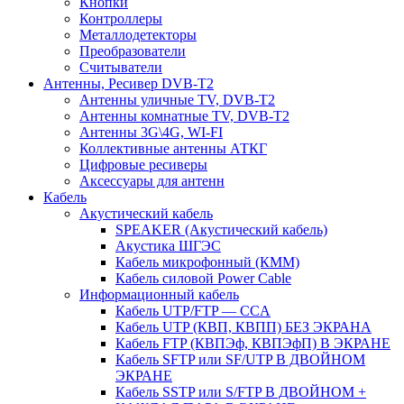
Кнопки
Контроллеры
Металлодетекторы
Преобразователи
Считыватели
Антенны, Ресивер DVB-T2
Антенны уличные TV, DVB-T2
Антенны комнатные TV, DVB-T2
Антенны 3G\4G, WI-FI
Коллективные антенны АТКГ
Цифровые ресиверы
Аксессуары для антенн
Кабель
Акустический кабель
SPEAKER (Акустический кабель)
Акустика ШГЭС
Кабель микрофонный (КММ)
Кабель силовой Power Cable
Информационный кабель
Кабель UTP/FTP — CCA
Кабель UTP (КВП, КВПП) БЕЗ ЭКРАНА
Кабель FTP (КВПЭф, КВПЭфП) В ЭКРАНЕ
Кабель SFTP или SF/UTP В ДВОЙНОМ
ЭКРАНЕ
Кабель SSTP или S/FTP В ДВОЙНОМ +