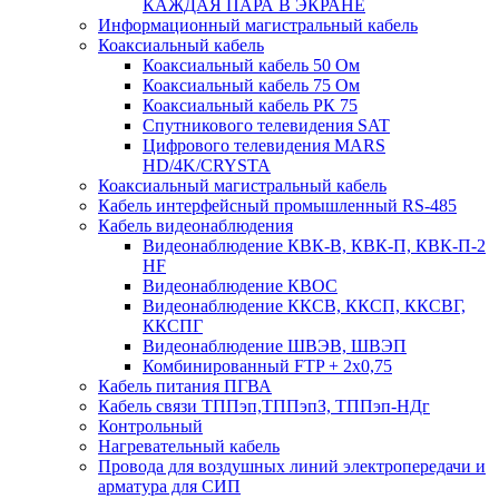
КАЖДАЯ ПАРА В ЭКРАНЕ
Информационный магистральный кабель
Коаксиальный кабель
Коаксиальный кабель 50 Ом
Коаксиальный кабель 75 Ом
Коаксиальный кабель РК 75
Спутникового телевидения SAT
Цифрового телевидения MARS
HD/4K/CRYSTA
Коаксиальный магистральный кабель
Кабель интерфейсный промышленный RS-485
Кабель видеонаблюдения
Видеонаблюдение КВК-В, КВК-П, КВК-П-2
HF
Видеонаблюдение КВОС
Видеонаблюдение ККСВ, ККСП, ККСВГ,
ККСПГ
Видеонаблюдение ШВЭВ, ШВЭП
Комбинированный FTP + 2х0,75
Кабель питания ПГВА
Кабель связи ТППэп,ТППэпЗ, ТППэп-НДг
Контрольный
Нагревательный кабель
Провода для воздушных линий электропередачи и
арматура для СИП