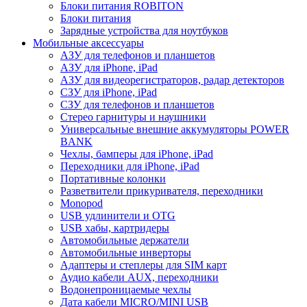
Блоки питания ROBITON
Блоки питания
Зарядные устройства для ноутбуков
Мобильные аксессуары
АЗУ для телефонов и планшетов
АЗУ для iPhone, iPad
АЗУ для видеорегистраторов, радар детекторов
СЗУ для iPhone, iPad
СЗУ для телефонов и планшетов
Стерео гарнитуры и наушники
Универсальные внешние аккумуляторы POWER
BANK
Чехлы, бамперы для iPhone, iPad
Переходники для iPhone, iPad
Портативные колонки
Разветвители прикуривателя, переходники
Monopod
USB удлинители и OTG
USB хабы, картридеры
Автомобильные держатели
Автомобильные инверторы
Адаптеры и степлеры для SIM карт
Аудио кабели AUX, переходники
Водонепроницаемые чехлы
Дата кабели MICRO/MINI USB