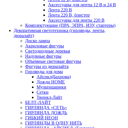
Аксессуары для ленты 12 В и 24 В
Лента 220 В
Лента 220 В, блистер
Аксессуары для ленты 220 В
Комплектующие (ПРА, ЭПРА, ИЗУ, стартеры)
Декоративная светотехника (гирлянды, ленты,
дюралайт)
Диско лампа
Акриловые фигуры
Светодиодные деревья
Надувные фигуры
Объемные световые фигуры
Фигуры из дюралайта
Гирлянды для дома
Айсикл(Бахрома)
Дожди HOME
Мультишарики
Сетки
Твинкл-Лайт
БЕЛТ-ЛАЙТ
ГИРЛЯНДА «СЕТЬ»
ГИРЛЯНДА ДОЖДЬ
ГИБКИЙ НЕОН
ГИРЛЯНДЫ В ОДНУ НИТЬ