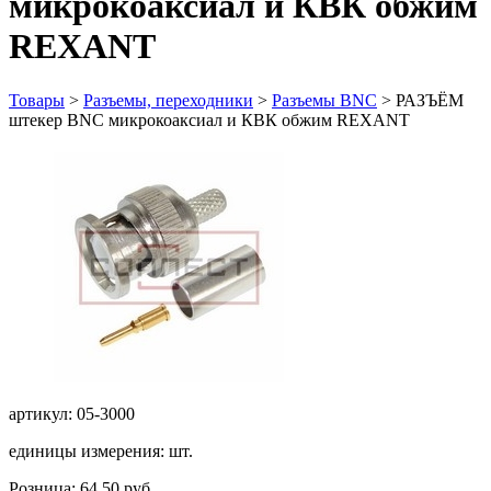
микрокоаксиал и КВК обжим
REXANT
Товары
>
Разъемы, переходники
>
Разъемы BNC
>
РАЗЪЁМ
штекер BNC микрокоаксиал и КВК обжим REXANT
артикул: 05-3000
единицы измерения: шт.
Розница: 64.50 руб.