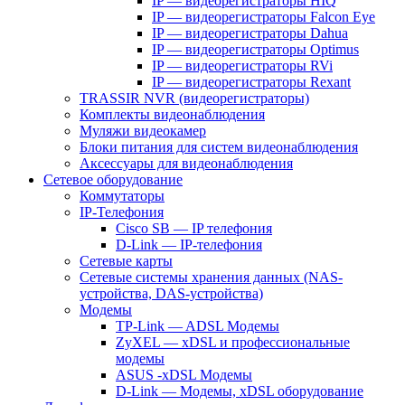
IP — видеорегистраторы HIQ
IP — видеорегистраторы Falcon Eye
IP — видеорегистраторы Dahua
IP — видеорегистраторы Optimus
IP — видеорегистраторы RVi
IP — видеорегистраторы Rexant
TRASSIR NVR (видеорегистраторы)
Комплекты видеонаблюдения
Муляжи видеокамер
Блоки питания для систем видеонаблюдения
Аксессуары для видеонаблюдения
Сетевое оборудование
Коммутаторы
IP-Телефония
Cisco SB — IP телефония
D-Link — IP-телефония
Сетевые карты
Сетевые системы хранения данных (NAS-
устройства, DAS-устройства)
Модемы
TP-Link — ADSL Модемы
ZyXEL — xDSL и профессиональные
модемы
ASUS -xDSL Модемы
D-Link — Модемы, xDSL оборудование