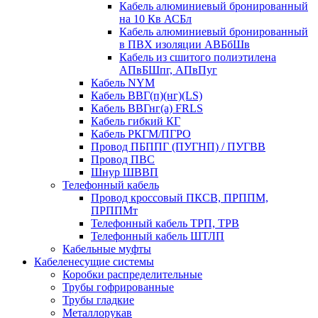
Кабель алюминиевый бронированный
на 10 Кв АСБл
Кабель алюминиевый бронированный
в ПВХ изоляции АВБбШв
Кабель из сшитого полиэтилена
АПвБШпг, АПвПуг
Кабель NYM
Кабель ВВГ(п)(нг)(LS)
Кабель ВВГнг(а) FRLS
Кабель гибкий КГ
Кабель РКГМ/ПГРО
Провод ПБППГ (ПУГНП) / ПУГВВ
Провод ПВС
Шнур ШВВП
Телефонный кабель
Провод кроссовый ПКСВ, ПРППМ,
ПРППМт
Телефонный кабель ТРП, ТРВ
Телефонный кабель ШТЛП
Кабельные муфты
Кабеленесущие системы
Коробки распределительные
Трубы гофрированные
Трубы гладкие
Металлорукав