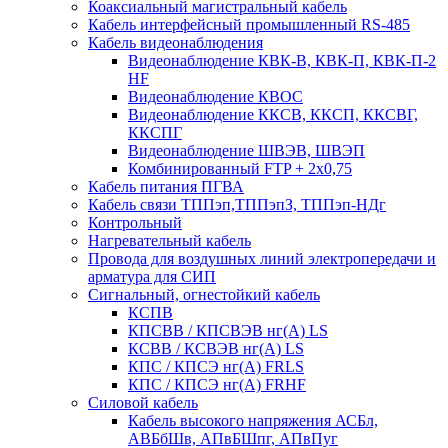
Коаксиальный магистральный кабель
Кабель интерфейсный промышленный RS-485
Кабель видеонаблюдения
Видеонаблюдение КВК-В, КВК-П, КВК-П-2
HF
Видеонаблюдение КВОС
Видеонаблюдение ККСВ, ККСП, ККСВГ,
ККСПГ
Видеонаблюдение ШВЭВ, ШВЭП
Комбинированный FTP + 2х0,75
Кабель питания ПГВА
Кабель связи ТППэп,ТППэпЗ, ТППэп-НДг
Контрольный
Нагревательный кабель
Провода для воздушных линий электропередачи и
арматура для СИП
Сигнальный, огнестойкий кабель
КСПВ
КПСВВ / КПСВЭВ нг(А) LS
КСВВ / КСВЭВ нг(А) LS
КПС / КПСЭ нг(А) FRLS
КПС / КПСЭ нг(А) FRHF
Силовой кабель
Кабель высокого напряжения АСБл,
АВБбШв, АПвБШпг, АПвПуг