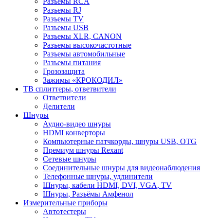
Разъемы RCA
Разъемы RJ
Разъемы TV
Разъемы USB
Разъемы XLR, CANON
Разъемы высокочастотные
Разъемы автомобильные
Разъемы питания
Грозозащита
Зажимы «КРОКОДИЛ»
ТВ сплиттеры, ответвители
Ответвители
Делители
Шнуры
Аудио-видео шнуры
HDMI конверторы
Компьютерные патчкорды, шнуры USB, OTG
Премиум шнуры Rexant
Сетевые шнуры
Соединительные шнуры для видеонаблюдения
Телефонные шнуры, удлинители
Шнуры, кабели HDMI, DVI, VGA, TV
Шнуры, Разъёмы Амфенол
Измерительные приборы
Автотестеры