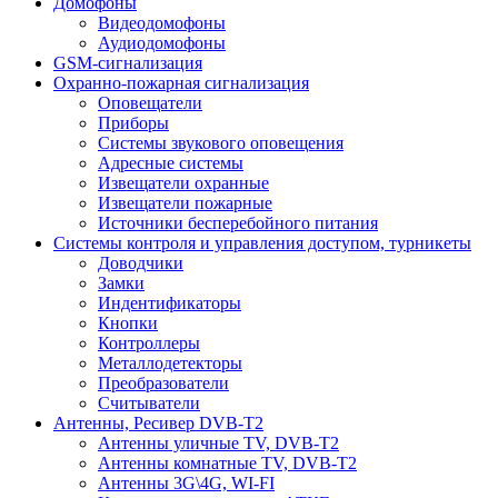
Домофоны
Видеодомофоны
Аудиодомофоны
GSM-сигнализация
Охранно-пожарная сигнализация
Оповещатели
Приборы
Системы звукового оповещения
Адресные системы
Извещатели охранные
Извещатели пожарные
Источники бесперебойного питания
Системы контроля и управления доступом, турникеты
Доводчики
Замки
Индентификаторы
Кнопки
Контроллеры
Металлодетекторы
Преобразователи
Считыватели
Антенны, Ресивер DVB-T2
Антенны уличные TV, DVB-T2
Антенны комнатные TV, DVB-T2
Антенны 3G\4G, WI-FI