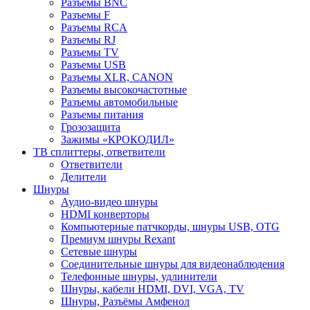
Разъемы BNC
Разъемы F
Разъемы RCA
Разъемы RJ
Разъемы TV
Разъемы USB
Разъемы XLR, CANON
Разъемы высокочастотные
Разъемы автомобильные
Разъемы питания
Грозозащита
Зажимы «КРОКОДИЛ»
ТВ сплиттеры, ответвители
Ответвители
Делители
Шнуры
Аудио-видео шнуры
HDMI конверторы
Компьютерные патчкорды, шнуры USB, OTG
Премиум шнуры Rexant
Сетевые шнуры
Соединительные шнуры для видеонаблюдения
Телефонные шнуры, удлинители
Шнуры, кабели HDMI, DVI, VGA, TV
Шнуры, Разъёмы Амфенол