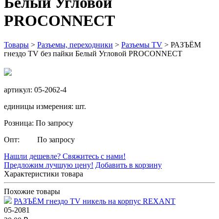
Белый Угловой
PROCONNECT
Товары
>
Разъемы, переходники
>
Разъемы TV
>
РАЗЪЁМ
гнездо TV без пайки Белый Угловой PROCONNECT
артикул: 05-2062-4
единицы измерения: шт.
Розница: По запросу
Опт: По запросу
Нашли дешевле? Свяжитесь с нами!
Предложим лучшую цену!
Добавить в корзину
Характеристики товара
Похожие товары
РАЗЪЁМ гнездо TV никель на корпус REXANT
05-2081