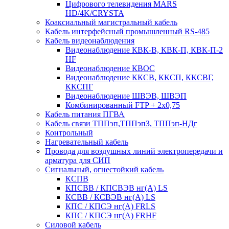
Цифрового телевидения MARS
HD/4K/CRYSTA
Коаксиальный магистральный кабель
Кабель интерфейсный промышленный RS-485
Кабель видеонаблюдения
Видеонаблюдение КВК-В, КВК-П, КВК-П-2
HF
Видеонаблюдение КВОС
Видеонаблюдение ККСВ, ККСП, ККСВГ,
ККСПГ
Видеонаблюдение ШВЭВ, ШВЭП
Комбинированный FTP + 2х0,75
Кабель питания ПГВА
Кабель связи ТППэп,ТППэпЗ, ТППэп-НДг
Контрольный
Нагревательный кабель
Провода для воздушных линий электропередачи и
арматура для СИП
Сигнальный, огнестойкий кабель
КСПВ
КПСВВ / КПСВЭВ нг(А) LS
КСВВ / КСВЭВ нг(А) LS
КПС / КПСЭ нг(А) FRLS
КПС / КПСЭ нг(А) FRHF
Силовой кабель