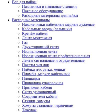
Все для пайки
Паяльники и паяльные станции
Паяльное оборудование
Расходные материалы для пайки
Расходные материалы
Наконечники кабельные медные луженые
Кабельные вводы (сальники)
Крепёж кабеля
Лента монтажная
Газ
Двухсторонний скотч
Изоляционная лента
Изоляционная лента профессиональная
Ленты сигнальные и оградительные
Пакеты зип лок
Плёнка п/э, сетка, мешки
Пломбы, маркер кабельный
Площадки
Проволока упаковочная
Протяжки кабеля
Скотч упаковочный
Соединители кабеля
Стяжки, хомуты
Хомуты стальные, червячные
Такелаж