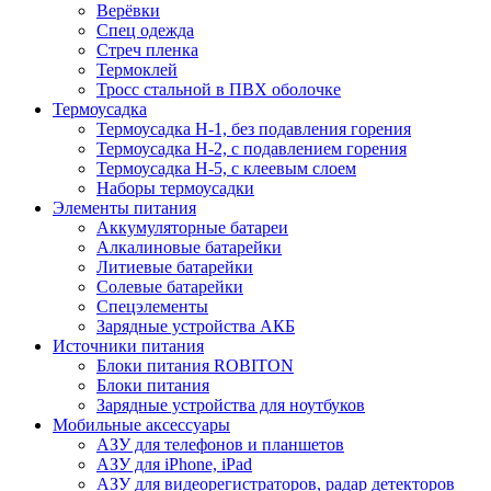
Верёвки
Спец одежда
Стреч пленка
Термоклей
Тросс стальной в ПВХ оболочке
Термоусадка
Термоусадка H-1, без подавления горения
Термоусадка H-2, с подавлением горения
Термоусадка H-5, с клеевым слоем
Наборы термоусадки
Элементы питания
Аккумуляторные батареи
Алкалиновые батарейки
Литиевые батарейки
Солевые батарейки
Спецэлементы
Зарядные устройства АКБ
Источники питания
Блоки питания ROBITON
Блоки питания
Зарядные устройства для ноутбуков
Мобильные аксессуары
АЗУ для телефонов и планшетов
АЗУ для iPhone, iPad
АЗУ для видеорегистраторов, радар детекторов