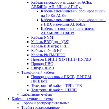
Кабель высокого напряжения АСБл,
АВБбШв, АПвБШпг, АПвПуг
Кабель алюминиевый бронированный
на 10 Кв АСБл
Кабель алюминиевый бронированный
в ПВХ изоляции АВБбШв
Кабель из сшитого полиэтилена
АПвБШпг, АПвПуг
Кабель NYM
Кабель ВВГ(п)(нг)(LS)
Кабель ВВГнг(а) FRLS
Кабель гибкий КГ
Кабель РКГМ/ПГРО
Провод ПБППГ (ПУГНП) / ПУГВВ
Провод ПВС
Шнур ШВВП
Телефонный кабель
Провод кроссовый ПКСВ, ПРППМ,
ПРППМт
Телефонный кабель ТРП, ТРВ
Телефонный кабель ШТЛП
Кабельные муфты
Кабеленесущие системы
Коробки распределительные
Трубы гофрированные