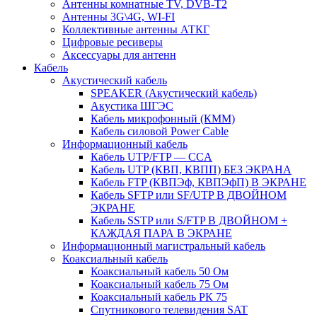
Антенны комнатные TV, DVB-T2
Антенны 3G\4G, WI-FI
Коллективные антенны АТКГ
Цифровые ресиверы
Аксессуары для антенн
Кабель
Акустический кабель
SPEAKER (Акустический кабель)
Акустика ШГЭС
Кабель микрофонный (КММ)
Кабель силовой Power Cable
Информационный кабель
Кабель UTP/FTP — CCA
Кабель UTP (КВП, КВПП) БЕЗ ЭКРАНА
Кабель FTP (КВПЭф, КВПЭфП) В ЭКРАНЕ
Кабель SFTP или SF/UTP В ДВОЙНОМ
ЭКРАНЕ
Кабель SSTP или S/FTP В ДВОЙНОМ +
КАЖДАЯ ПАРА В ЭКРАНЕ
Информационный магистральный кабель
Коаксиальный кабель
Коаксиальный кабель 50 Ом
Коаксиальный кабель 75 Ом
Коаксиальный кабель РК 75
Спутникового телевидения SAT