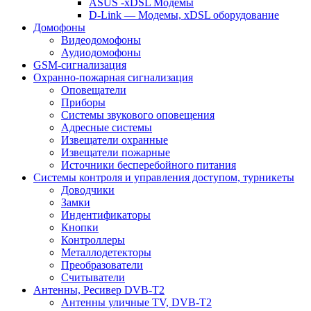
ASUS -xDSL Модемы
D-Link — Модемы, xDSL оборудование
Домофоны
Видеодомофоны
Аудиодомофоны
GSM-сигнализация
Охранно-пожарная сигнализация
Оповещатели
Приборы
Системы звукового оповещения
Адресные системы
Извещатели охранные
Извещатели пожарные
Источники бесперебойного питания
Системы контроля и управления доступом, турникеты
Доводчики
Замки
Индентификаторы
Кнопки
Контроллеры
Металлодетекторы
Преобразователи
Считыватели
Антенны, Ресивер DVB-T2
Антенны уличные TV, DVB-T2