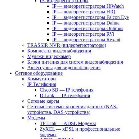
IP- видеорегистраторы
IP — видеорегистраторы HiWatch
IP — видеорегистраторы HIQ
IP — видеорегистраторы Falcon Eye
IP — видеорегистраторы Dahua
IP — видеорегистраторы Optimus
IP — видеорегистраторы RVi
IP — видеорегистраторы Rexant
TRASSIR NVR (видеорегистраторы)
Комплекты видеонаблюдения
Муляжи видеокамер
Блоки питания для систем видеонаблюдения
Аксессуары для видеонаблюдения
Сетевое оборудование
Коммутаторы
IP-Телефония
Cisco SB — IP телефония
D-Link — IP-телефония
Сетевые карты
Сетевые системы хранения данных (NAS-
устройства, DAS-устройства)
Модемы
TP-Link — ADSL Модемы
ZyXEL — xDSL и профессиональные
модемы