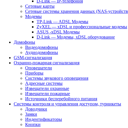
D-Link — IP-телефония
Сетевые карты
Сетевые системы хранения данных (NAS-устройств
Модемы
TP-Link — ADSL Модемы
ZyXEL — xDSL и профессиональные модемы
ASUS -xDSL Модемы
D-Link — Модемы, xDSL оборудование
Домофоны
Видеодомофоны
Аудиодомофоны
GSM-сигнализация
Охранно-пожарная сигнализация
Оповещатели
Приборы
Системы звукового оповещения
Адресные системы
Извещатели охранные
Извещатели пожарные
Источники бесперебойного питания
Системы контроля и управления доступом, турникеты
Доводчики
Замки
Индентификаторы
Кнопки