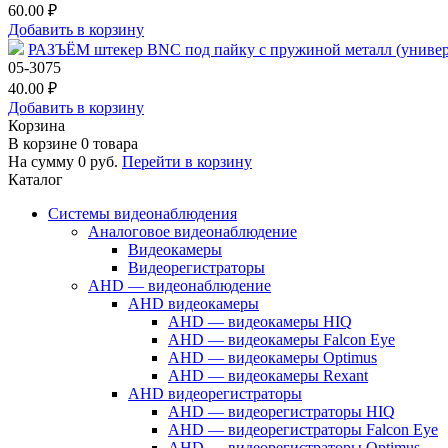
60.00 ₽
Добавить в корзину
РАЗЪЁМ штекер BNC под пайку с пружиной металл (унив
05-3075
40.00 ₽
Добавить в корзину
Корзина
В корзине
0
товара
На сумму
0
руб.
Перейти в корзину
Каталог
Системы видеонаблюдения
Аналоговое видеонаблюдение
Видеокамеры
Видеорегистраторы
AHD — видеонаблюдение
AHD видеокамеры
AHD — видеокамеры HIQ
AHD — видеокамеры Falcon Eye
AHD — видеокамеры Optimus
AHD — видеокамеры Rexant
AHD видеорегистраторы
AHD — видеорегистраторы HIQ
AHD — видеорегистраторы Falcon Eye
AHD — видеорегистраторы Optimus