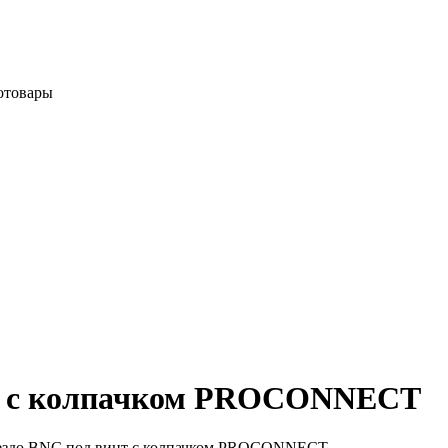
отовары
т с колпачком PROCONNECT
здо BNC под винт с колпачком PROCONNECT