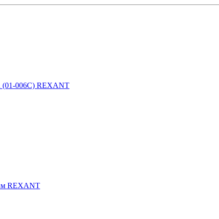
 (01-006С) REXANT
жим REXANT