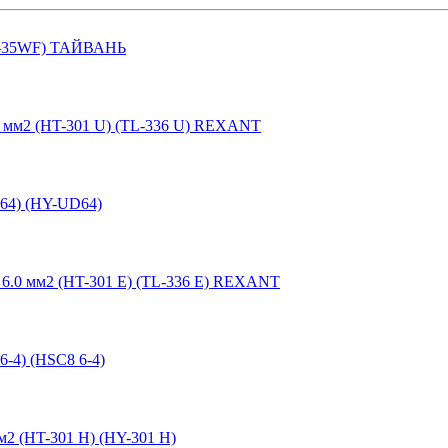
HS-35WF) ТАЙВАНЬ
0 мм2 (HT-301 U) (TL-336 U) REXANT
864) (HY-UD64)
6.0 мм2 (HT-301 E) (TL-336 E) REXANT
-4) (HSC8 6-4)
м2 (HT-301 H) (HY-301 H)