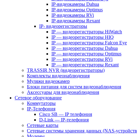
IP-видеокамеры Dahua
IP-видеокамеры Optimus
IP-видеокамеры RVi
IP-видеокамеры Rexant
IP- видеорегистраторы
IP — видеорегистраторы HiWatch
IP — видеорегистраторы HIQ
IP — видеорегистраторы Falcon Eye
IP — видеорегистраторы Dahua
IP — видеорегистраторы Optimus
IP — видеорегистраторы RVi
IP — видеорегистраторы Rexant
TRASSIR NVR (видеорегистраторы)
Комплекты видеонаблюдения
Муляжи видеокамер
Блоки питания для систем видеонаблюдения
Аксессуары для видеонаблюдения
Сетевое оборудование
Коммутаторы
IP-Телефония
Cisco SB — IP телефония
D-Link — IP-телефония
Сетевые карты
Сетевые системы хранения данных (NAS-устройств
Модемы