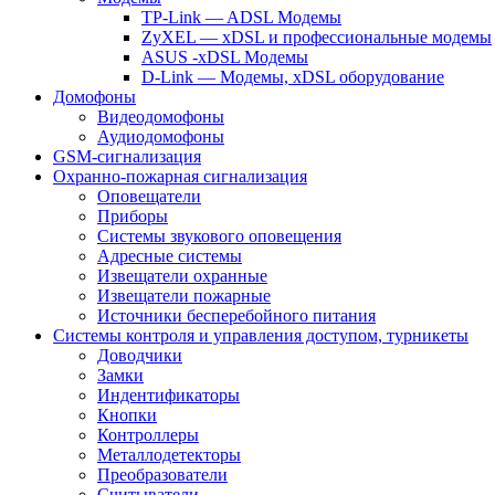
TP-Link — ADSL Модемы
ZyXEL — xDSL и профессиональные модемы
ASUS -xDSL Модемы
D-Link — Модемы, xDSL оборудование
Домофоны
Видеодомофоны
Аудиодомофоны
GSM-сигнализация
Охранно-пожарная сигнализация
Оповещатели
Приборы
Системы звукового оповещения
Адресные системы
Извещатели охранные
Извещатели пожарные
Источники бесперебойного питания
Системы контроля и управления доступом, турникеты
Доводчики
Замки
Индентификаторы
Кнопки
Контроллеры
Металлодетекторы
Преобразователи
Считыватели