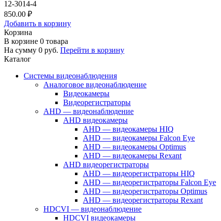
12-3014-4
850.00 ₽
Добавить в корзину
Корзина
В корзине
0
товара
На сумму
0
руб.
Перейти в корзину
Каталог
Системы видеонаблюдения
Аналоговое видеонаблюдение
Видеокамеры
Видеорегистраторы
AHD — видеонаблюдение
AHD видеокамеры
AHD — видеокамеры HIQ
AHD — видеокамеры Falcon Eye
AHD — видеокамеры Optimus
AHD — видеокамеры Rexant
AHD видеорегистраторы
AHD — видеорегистраторы HIQ
AHD — видеорегистраторы Falcon Eye
AHD — видеорегистраторы Optimus
AHD — видеорегистраторы Rexant
HDCVI — видеонаблюдение
HDCVI видеокамеры