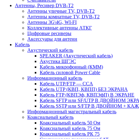
Антенны, Ресивер DVB-T2
Антенны уличные TV, DVB-T2
Антенны комнатные TV, DVB-T2
Антенны 3G\4G, WI-FI
Коллективные антенны АТКГ
Цифровые ресиверы
Аксессуары для антенн
Кабель
Акустический кабель
SPEAKER (Акустический кабель)
Акустика ШГЭС
Кабель микрофонный (КММ)
Кабель силовой Power Cable
Информационный кабель
Кабель UTP/FTP — CCA
Кабель UTP (КВП, КВПП) БЕЗ ЭКРАНА
Кабель FTP (КВПЭф, КВПЭфП) В ЭКРАНЕ
Кабель SFTP или SF/UTP В ДВОЙНОМ ЭКР
Кабель SSTP или S/FTP В ДВОЙНОМ + К
Информационный магистральный кабель
Коаксиальный кабель
Коаксиальный кабель 50 Ом
Коаксиальный кабель 75 Ом
Коаксиальный кабель РК 75