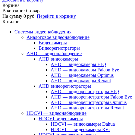
Корзина
В корзине
0
товара
На сумму
0
руб.
Перейти в корзину
Каталог
Системы видеонаблюдения
Аналоговое видеонаблюдение
Видеокамеры
Видеорегистраторы
AHD — видеонаблюдение
AHD видеокамеры
AHD — видеокамеры HIQ
AHD — видеокамеры Falcon Eye
AHD — видеокамеры Optimus
AHD — видеокамеры Rexant
AHD видеорегистраторы
AHD — видеорегистраторы HIQ
AHD — видеорегистраторы Falcon Eye
AHD — видеорегистраторы Optimus
AHD — видеорегистраторы Rexant
HDCVI — видеонаблюдение
HDCVI видеокамеры
HDCVI — видеокамеры Dahua
HDCVI — видеокамеры RVi
HDCVI видеорегистраторы