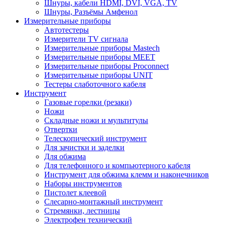
Шнуры, кабели HDMI, DVI, VGA, TV
Шнуры, Разъёмы Амфенол
Измерительные приборы
Автотестеры
Измерители TV сигнала
Измерительные приборы Mastech
Измерительные приборы MEET
Измерительные приборы Proconnect
Измерительные приборы UNIT
Тестеры слаботочного кабеля
Инструмент
Газовые горелки (резаки)
Ножи
Складные ножи и мультитулы
Отвертки
Телескопический инструмент
Для зачистки и заделки
Для обжима
Для телефонного и компьютерного кабеля
Инструмент для обжима клемм и наконечников
Наборы инструментов
Пистолет клеевой
Слесарно-монтажный инструмент
Стремянки, лестницы
Электрофен технический