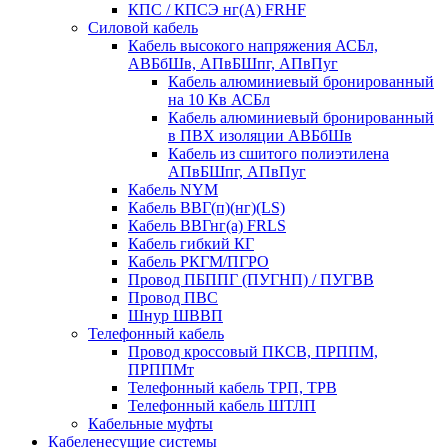
КПС / КПСЭ нг(А) FRHF
Силовой кабель
Кабель высокого напряжения АСБл,
АВБбШв, АПвБШпг, АПвПуг
Кабель алюминиевый бронированный
на 10 Кв АСБл
Кабель алюминиевый бронированный
в ПВХ изоляции АВБбШв
Кабель из сшитого полиэтилена
АПвБШпг, АПвПуг
Кабель NYM
Кабель ВВГ(п)(нг)(LS)
Кабель ВВГнг(а) FRLS
Кабель гибкий КГ
Кабель РКГМ/ПГРО
Провод ПБППГ (ПУГНП) / ПУГВВ
Провод ПВС
Шнур ШВВП
Телефонный кабель
Провод кроссовый ПКСВ, ПРППМ,
ПРППМт
Телефонный кабель ТРП, ТРВ
Телефонный кабель ШТЛП
Кабельные муфты
Кабеленесущие системы