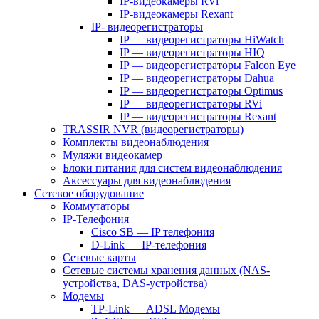
IP-видеокамеры RVi
IP-видеокамеры Rexant
IP- видеорегистраторы
IP — видеорегистраторы HiWatch
IP — видеорегистраторы HIQ
IP — видеорегистраторы Falcon Eye
IP — видеорегистраторы Dahua
IP — видеорегистраторы Optimus
IP — видеорегистраторы RVi
IP — видеорегистраторы Rexant
TRASSIR NVR (видеорегистраторы)
Комплекты видеонаблюдения
Муляжи видеокамер
Блоки питания для систем видеонаблюдения
Аксессуары для видеонаблюдения
Сетевое оборудование
Коммутаторы
IP-Телефония
Cisco SB — IP телефония
D-Link — IP-телефония
Сетевые карты
Сетевые системы хранения данных (NAS-
устройства, DAS-устройства)
Модемы
TP-Link — ADSL Модемы