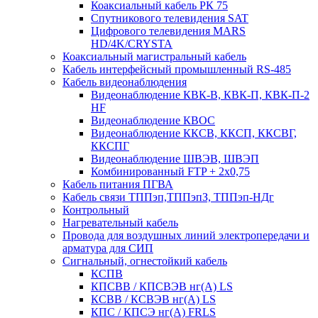
Коаксиальный кабель РК 75
Спутникового телевидения SAT
Цифрового телевидения MARS
HD/4K/CRYSTA
Коаксиальный магистральный кабель
Кабель интерфейсный промышленный RS-485
Кабель видеонаблюдения
Видеонаблюдение КВК-В, КВК-П, КВК-П-2
HF
Видеонаблюдение КВОС
Видеонаблюдение ККСВ, ККСП, ККСВГ,
ККСПГ
Видеонаблюдение ШВЭВ, ШВЭП
Комбинированный FTP + 2х0,75
Кабель питания ПГВА
Кабель связи ТППэп,ТППэпЗ, ТППэп-НДг
Контрольный
Нагревательный кабель
Провода для воздушных линий электропередачи и
арматура для СИП
Сигнальный, огнестойкий кабель
КСПВ
КПСВВ / КПСВЭВ нг(А) LS
КСВВ / КСВЭВ нг(А) LS
КПС / КПСЭ нг(А) FRLS