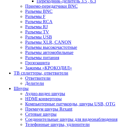
Переходник-Делитель 3.5 , 6.3
Приемо-передатчики BNC
Разъемы BNC
Разъемы F
Разъемы RCA
Разъемы RJ
Разъемы TV
Разъемы USB
Разъемы XLR, CANON
Разъемы высокочастотные
Разъемы автомобильные
Разъемы питания
Грозозащита
Зажимы «КРОКОДИЛ»
ТВ сплиттеры, ответвители
Ответвители
Делители
Шнуры
Аудио-видео шнуры
HDMI конверторы
Компьютерные патчкорды, шнуры USB, OTG
Премиум шнуры Rexant
Сетевые шнуры
Соединительные шнуры для видеонаблюдения
Телефонные шнуры, удлинители