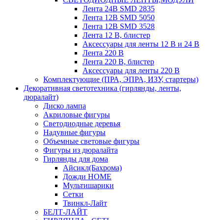
Лента 24В SMD 2835
Лента 12В SMD 5050
Лента 12В SMD 3528
Лента 12 В, блистер
Аксессуары для ленты 12 В и 24 В
Лента 220 В
Лента 220 В, блистер
Аксессуары для ленты 220 В
Комплектующие (ПРА, ЭПРА, ИЗУ, стартеры)
Декоративная светотехника (гирлянды, ленты,
дюралайт)
Диско лампа
Акриловые фигуры
Светодиодные деревья
Надувные фигуры
Объемные световые фигуры
Фигуры из дюралайта
Гирлянды для дома
Айсикл(Бахрома)
Дожди HOME
Мультишарики
Сетки
Твинкл-Лайт
БЕЛТ-ЛАЙТ