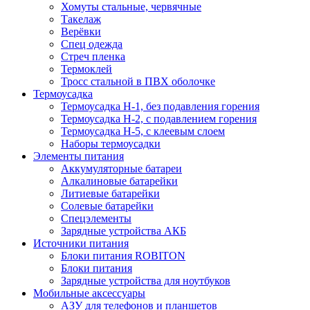
Хомуты стальные, червячные
Такелаж
Верёвки
Спец одежда
Стреч пленка
Термоклей
Тросс стальной в ПВХ оболочке
Термоусадка
Термоусадка H-1, без подавления горения
Термоусадка H-2, с подавлением горения
Термоусадка H-5, с клеевым слоем
Наборы термоусадки
Элементы питания
Аккумуляторные батареи
Алкалиновые батарейки
Литиевые батарейки
Солевые батарейки
Спецэлементы
Зарядные устройства АКБ
Источники питания
Блоки питания ROBITON
Блоки питания
Зарядные устройства для ноутбуков
Мобильные аксессуары
АЗУ для телефонов и планшетов