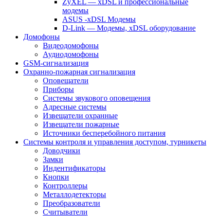
ZyXEL — xDSL и профессиональные
модемы
ASUS -xDSL Модемы
D-Link — Модемы, xDSL оборудование
Домофоны
Видеодомофоны
Аудиодомофоны
GSM-сигнализация
Охранно-пожарная сигнализация
Оповещатели
Приборы
Системы звукового оповещения
Адресные системы
Извещатели охранные
Извещатели пожарные
Источники бесперебойного питания
Системы контроля и управления доступом, турникеты
Доводчики
Замки
Индентификаторы
Кнопки
Контроллеры
Металлодетекторы
Преобразователи
Считыватели