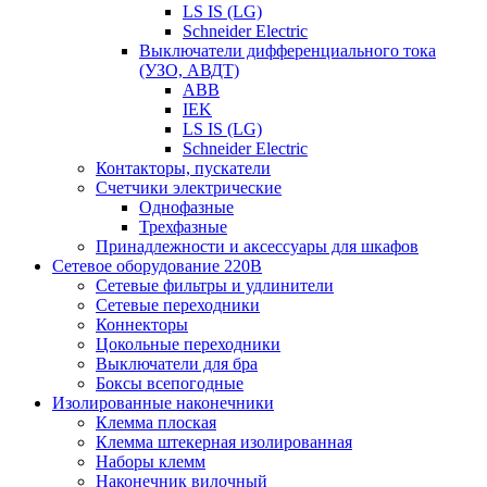
LS IS (LG)
Schneider Electric
Выключатели дифференциального тока
(УЗО, АВДТ)
ABB
IEK
LS IS (LG)
Schneider Electric
Контакторы, пускатели
Счетчики электрические
Однофазные
Трехфазные
Принадлежности и аксессуары для шкафов
Сетевое оборудование 220В
Сетевые фильтры и удлинители
Сетевые переходники
Коннекторы
Цокольные переходники
Выключатели для бра
Боксы всепогодные
Изолированные наконечники
Клемма плоская
Клемма штекерная изолированная
Наборы клемм
Наконечник вилочный