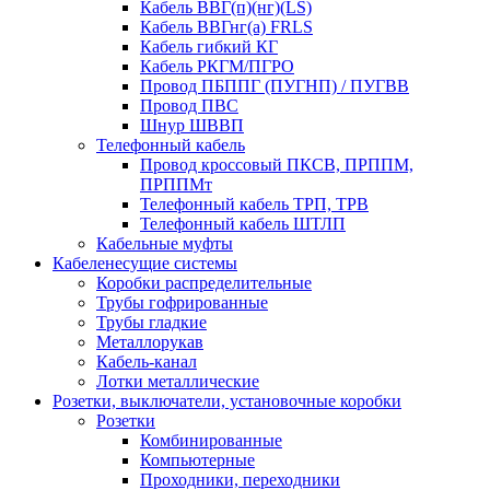
Кабель ВВГ(п)(нг)(LS)
Кабель ВВГнг(а) FRLS
Кабель гибкий КГ
Кабель РКГМ/ПГРО
Провод ПБППГ (ПУГНП) / ПУГВВ
Провод ПВС
Шнур ШВВП
Телефонный кабель
Провод кроссовый ПКСВ, ПРППМ,
ПРППМт
Телефонный кабель ТРП, ТРВ
Телефонный кабель ШТЛП
Кабельные муфты
Кабеленесущие системы
Коробки распределительные
Трубы гофрированные
Трубы гладкие
Металлорукав
Кабель-канал
Лотки металлические
Розетки, выключатели, установочные коробки
Розетки
Комбинированные
Компьютерные
Проходники, переходники