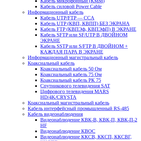
Кабель микрофонный (КММ)
Кабель силовой Power Cable
Информационный кабель
Кабель UTP/FTP — CCA
Кабель UTP (КВП, КВПП) БЕЗ ЭКРАНА
Кабель FTP (КВПЭф, КВПЭфП) В ЭКРАНЕ
Кабель SFTP или SF/UTP В ДВОЙНОМ
ЭКРАНЕ
Кабель SSTP или S/FTP В ДВОЙНОМ +
КАЖДАЯ ПАРА В ЭКРАНЕ
Информационный магистральный кабель
Коаксиальный кабель
Коаксиальный кабель 50 Ом
Коаксиальный кабель 75 Ом
Коаксиальный кабель РК 75
Спутникового телевидения SAT
Цифрового телевидения MARS
HD/4K/CRYSTA
Коаксиальный магистральный кабель
Кабель интерфейсный промышленный RS-485
Кабель видеонаблюдения
Видеонаблюдение КВК-В, КВК-П, КВК-П-2
HF
Видеонаблюдение КВОС
Видеонаблюдение ККСВ, ККСП, ККСВГ,