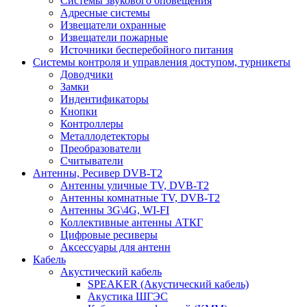
Системы звукового оповещения
Адресные системы
Извещатели охранные
Извещатели пожарные
Источники бесперебойного питания
Системы контроля и управления доступом, турникеты
Доводчики
Замки
Индентификаторы
Кнопки
Контроллеры
Металлодетекторы
Преобразователи
Считыватели
Антенны, Ресивер DVB-T2
Антенны уличные TV, DVB-T2
Антенны комнатные TV, DVB-T2
Антенны 3G\4G, WI-FI
Коллективные антенны АТКГ
Цифровые ресиверы
Аксессуары для антенн
Кабель
Акустический кабель
SPEAKER (Акустический кабель)
Акустика ШГЭС