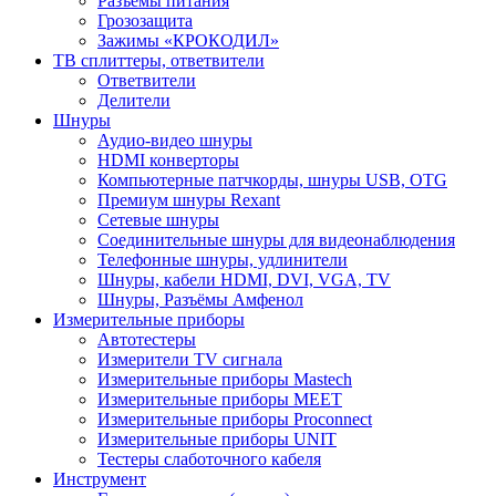
Разъемы питания
Грозозащита
Зажимы «КРОКОДИЛ»
ТВ сплиттеры, ответвители
Ответвители
Делители
Шнуры
Аудио-видео шнуры
HDMI конверторы
Компьютерные патчкорды, шнуры USB, OTG
Премиум шнуры Rexant
Сетевые шнуры
Соединительные шнуры для видеонаблюдения
Телефонные шнуры, удлинители
Шнуры, кабели HDMI, DVI, VGA, TV
Шнуры, Разъёмы Амфенол
Измерительные приборы
Автотестеры
Измерители TV сигнала
Измерительные приборы Mastech
Измерительные приборы MEET
Измерительные приборы Proconnect
Измерительные приборы UNIT
Тестеры слаботочного кабеля
Инструмент