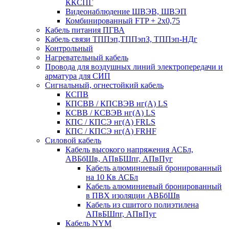
ККСПГ
Видеонаблюдение ШВЭВ, ШВЭП
Комбинированный FTP + 2х0,75
Кабель питания ПГВА
Кабель связи ТППэп,ТППэпЗ, ТППэп-НДг
Контрольный
Нагревательный кабель
Провода для воздушных линий электропередачи и
арматура для СИП
Сигнальный, огнестойкий кабель
КСПВ
КПСВВ / КПСВЭВ нг(А) LS
КСВВ / КСВЭВ нг(А) LS
КПС / КПСЭ нг(А) FRLS
КПС / КПСЭ нг(А) FRHF
Силовой кабель
Кабель высокого напряжения АСБл,
АВБбШв, АПвБШпг, АПвПуг
Кабель алюминиевый бронированный
на 10 Кв АСБл
Кабель алюминиевый бронированный
в ПВХ изоляции АВБбШв
Кабель из сшитого полиэтилена
АПвБШпг, АПвПуг
Кабель NYM