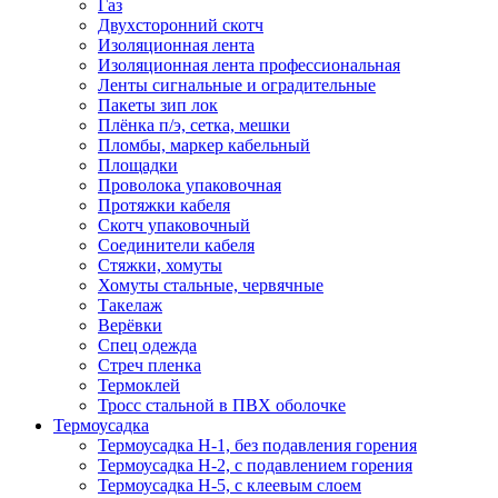
Газ
Двухсторонний скотч
Изоляционная лента
Изоляционная лента профессиональная
Ленты сигнальные и оградительные
Пакеты зип лок
Плёнка п/э, сетка, мешки
Пломбы, маркер кабельный
Площадки
Проволока упаковочная
Протяжки кабеля
Скотч упаковочный
Соединители кабеля
Стяжки, хомуты
Хомуты стальные, червячные
Такелаж
Верёвки
Спец одежда
Стреч пленка
Термоклей
Тросс стальной в ПВХ оболочке
Термоусадка
Термоусадка H-1, без подавления горения
Термоусадка H-2, с подавлением горения
Термоусадка H-5, с клеевым слоем