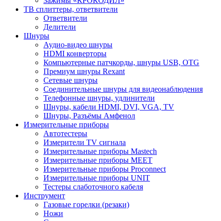
Зажимы «КРОКОДИЛ»
ТВ сплиттеры, ответвители
Ответвители
Делители
Шнуры
Аудио-видео шнуры
HDMI конверторы
Компьютерные патчкорды, шнуры USB, OTG
Премиум шнуры Rexant
Сетевые шнуры
Соединительные шнуры для видеонаблюдения
Телефонные шнуры, удлинители
Шнуры, кабели HDMI, DVI, VGA, TV
Шнуры, Разъёмы Амфенол
Измерительные приборы
Автотестеры
Измерители TV сигнала
Измерительные приборы Mastech
Измерительные приборы MEET
Измерительные приборы Proconnect
Измерительные приборы UNIT
Тестеры слаботочного кабеля
Инструмент
Газовые горелки (резаки)
Ножи