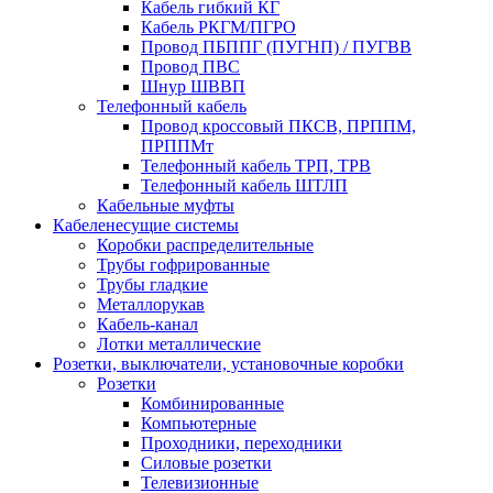
Кабель гибкий КГ
Кабель РКГМ/ПГРО
Провод ПБППГ (ПУГНП) / ПУГВВ
Провод ПВС
Шнур ШВВП
Телефонный кабель
Провод кроссовый ПКСВ, ПРППМ,
ПРППМт
Телефонный кабель ТРП, ТРВ
Телефонный кабель ШТЛП
Кабельные муфты
Кабеленесущие системы
Коробки распределительные
Трубы гофрированные
Трубы гладкие
Металлорукав
Кабель-канал
Лотки металлические
Розетки, выключатели, установочные коробки
Розетки
Комбинированные
Компьютерные
Проходники, переходники
Силовые розетки
Телевизионные