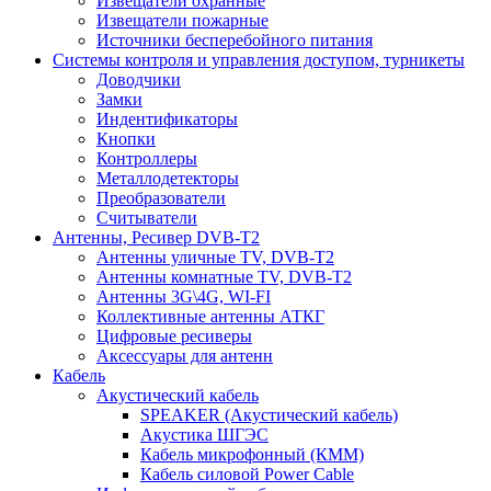
Извещатели охранные
Извещатели пожарные
Источники бесперебойного питания
Системы контроля и управления доступом, турникеты
Доводчики
Замки
Индентификаторы
Кнопки
Контроллеры
Металлодетекторы
Преобразователи
Считыватели
Антенны, Ресивер DVB-T2
Антенны уличные TV, DVB-T2
Антенны комнатные TV, DVB-T2
Антенны 3G\4G, WI-FI
Коллективные антенны АТКГ
Цифровые ресиверы
Аксессуары для антенн
Кабель
Акустический кабель
SPEAKER (Акустический кабель)
Акустика ШГЭС
Кабель микрофонный (КММ)
Кабель силовой Power Cable