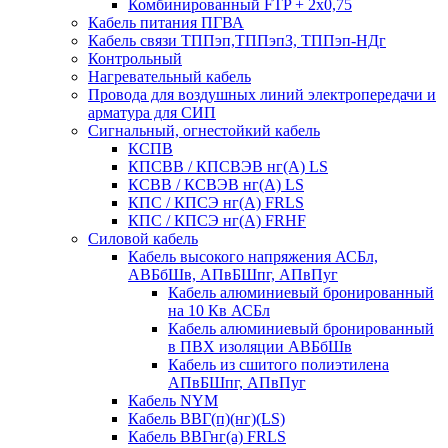
Комбинированный FTP + 2х0,75
Кабель питания ПГВА
Кабель связи ТППэп,ТППэпЗ, ТППэп-НДг
Контрольный
Нагревательный кабель
Провода для воздушных линий электропередачи и
арматура для СИП
Сигнальный, огнестойкий кабель
КСПВ
КПСВВ / КПСВЭВ нг(А) LS
КСВВ / КСВЭВ нг(А) LS
КПС / КПСЭ нг(А) FRLS
КПС / КПСЭ нг(А) FRHF
Силовой кабель
Кабель высокого напряжения АСБл,
АВБбШв, АПвБШпг, АПвПуг
Кабель алюминиевый бронированный
на 10 Кв АСБл
Кабель алюминиевый бронированный
в ПВХ изоляции АВБбШв
Кабель из сшитого полиэтилена
АПвБШпг, АПвПуг
Кабель NYM
Кабель ВВГ(п)(нг)(LS)
Кабель ВВГнг(а) FRLS