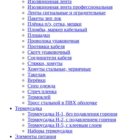
Изоляционная лента
Изоляционная лента профессиональная
Ленты сигнальные и оградительные
Пакеты зип лок
Плёнка п/э, сетка, мешки
Пломбы, маркер кабельный
Площадки
Проволока упаковочная
Протяжки кабеля
Скотч упаковочный
Соединители кабеля
Стяжки, хомуты
Хомуты стальные, червячные
Такелаж
Верёвки
Спец одежда
Стреч пленка
Термоклей
Тросс стальной в ПВХ оболочке
Термоусадка
Термоусадка H-1, без подавления горения
Термоусадка H-2, с подавлением горения
Термоусадка H-5, с клеевым слоем
Наборы термоусадки
Элементы питания