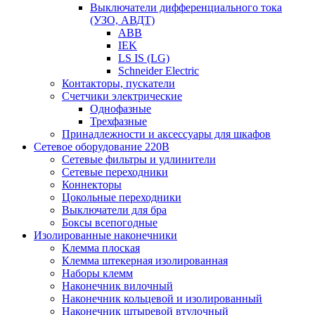
Выключатели дифференциального тока
(УЗО, АВДТ)
ABB
IEK
LS IS (LG)
Schneider Electric
Контакторы, пускатели
Счетчики электрические
Однофазные
Трехфазные
Принадлежности и аксессуары для шкафов
Сетевое оборудование 220В
Сетевые фильтры и удлинители
Сетевые переходники
Коннекторы
Цокольные переходники
Выключатели для бра
Боксы всепогодные
Изолированные наконечники
Клемма плоская
Клемма штекерная изолированная
Наборы клемм
Наконечник вилочный
Наконечник кольцевой и изолированный
Наконечник штыревой втулочный