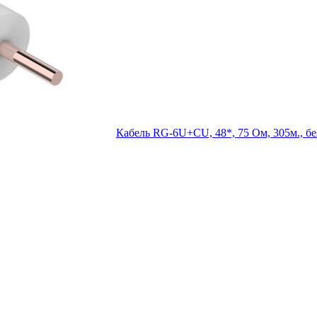
Кабель RG-6U+CU, 48*, 75 Ом, 305м.,