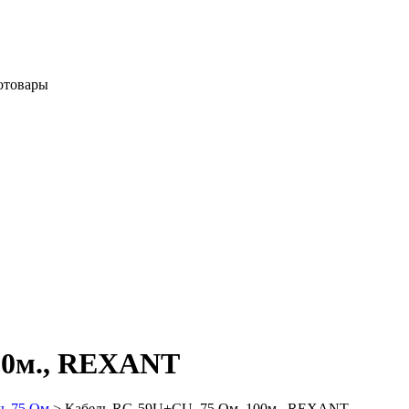
отовары
00м., REXANT
ь 75 Ом
>
Кабель RG-59U+CU, 75 Ом, 100м., REXANT