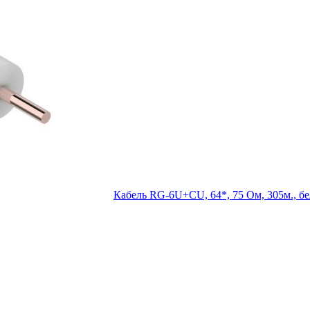
Кабель RG-6U+CU, 64*, 75 Ом, 305м.,