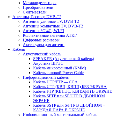
Металлодетекторы
Преобразователи
Считыватели
Антенны, Ресивер DVB-T2
Антенны уличные TV, DVB-T2
Антенны комнатные TV, DVB-T2
Антенны 3G\4G, WI-FI
Коллективные антенны АТКГ
Цифровые ресиверы
Аксессуары для антенн
Кабель
Акустический кабель
SPEAKER (Акустический кабель)
Акустика ШГЭС
Кабель микрофонный (КММ)
Кабель силовой Power Cable
Информационный кабель
Кабель UTP/FTP — CCA
Кабель UTP (КВП, КВПП) БЕЗ ЭКРАНА
Кабель FTP (КВПЭф, КВПЭфП) В ЭКРАНЕ
Кабель SFTP или SF/UTP В ДВОЙНОМ
ЭКРАНЕ
Кабель SSTP или S/FTP В ДВОЙНОМ +
КАЖДАЯ ПАРА В ЭКРАНЕ
Информационный магистральный кабель