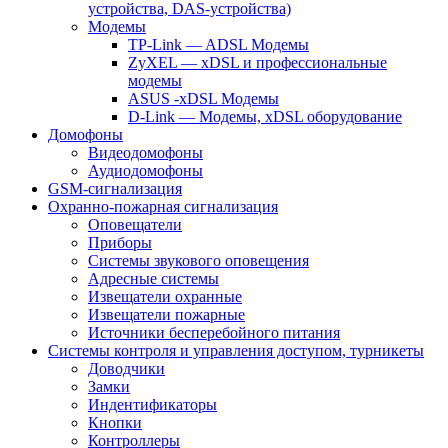
устройства, DAS-устройства)
Модемы
TP-Link — ADSL Модемы
ZyXEL — xDSL и профессиональные
модемы
ASUS -xDSL Модемы
D-Link — Модемы, xDSL оборудование
Домофоны
Видеодомофоны
Аудиодомофоны
GSM-сигнализация
Охранно-пожарная сигнализация
Оповещатели
Приборы
Системы звукового оповещения
Адресные системы
Извещатели охранные
Извещатели пожарные
Источники бесперебойного питания
Системы контроля и управления доступом, турникеты
Доводчики
Замки
Индентификаторы
Кнопки
Контроллеры