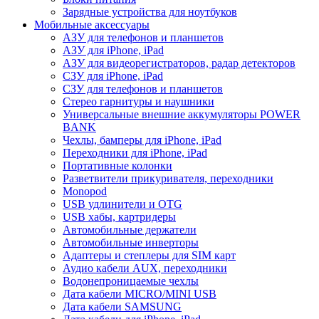
Зарядные устройства для ноутбуков
Мобильные аксессуары
АЗУ для телефонов и планшетов
АЗУ для iPhone, iPad
АЗУ для видеорегистраторов, радар детекторов
СЗУ для iPhone, iPad
СЗУ для телефонов и планшетов
Стерео гарнитуры и наушники
Универсальные внешние аккумуляторы POWER
BANK
Чехлы, бамперы для iPhone, iPad
Переходники для iPhone, iPad
Портативные колонки
Разветвители прикуривателя, переходники
Monopod
USB удлинители и OTG
USB хабы, картридеры
Автомобильные держатели
Автомобильные инверторы
Адаптеры и степлеры для SIM карт
Аудио кабели AUX, переходники
Водонепроницаемые чехлы
Дата кабели MICRO/MINI USB
Дата кабели SAMSUNG