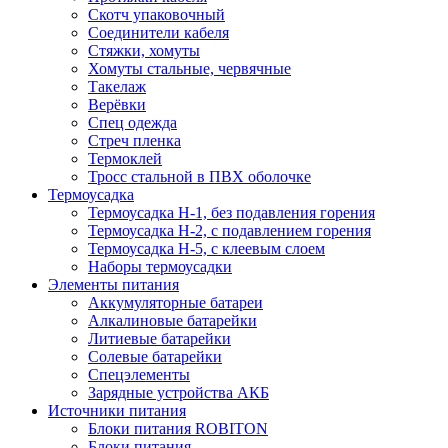
Скотч упаковочный
Соединители кабеля
Стяжки, хомуты
Хомуты стальные, червячные
Такелаж
Верёвки
Спец одежда
Стреч пленка
Термоклей
Тросс стальной в ПВХ оболочке
Термоусадка
Термоусадка H-1, без подавления горения
Термоусадка H-2, с подавлением горения
Термоусадка H-5, с клеевым слоем
Наборы термоусадки
Элементы питания
Аккумуляторные батареи
Алкалиновые батарейки
Литиевые батарейки
Солевые батарейки
Спецэлементы
Зарядные устройства АКБ
Источники питания
Блоки питания ROBITON
Блоки питания