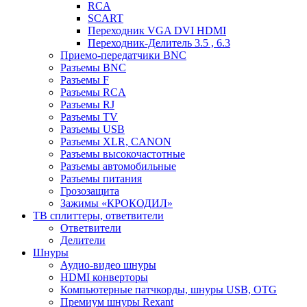
RCA
SCART
Переходник VGA DVI HDMI
Переходник-Делитель 3.5 , 6.3
Приемо-передатчики BNC
Разъемы BNC
Разъемы F
Разъемы RCA
Разъемы RJ
Разъемы TV
Разъемы USB
Разъемы XLR, CANON
Разъемы высокочастотные
Разъемы автомобильные
Разъемы питания
Грозозащита
Зажимы «КРОКОДИЛ»
ТВ сплиттеры, ответвители
Ответвители
Делители
Шнуры
Аудио-видео шнуры
HDMI конверторы
Компьютерные патчкорды, шнуры USB, OTG
Премиум шнуры Rexant