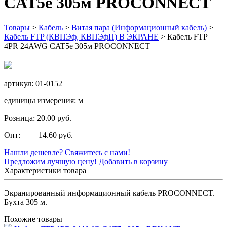
CAT5e 305м PROCONNECT
Товары
>
Кабель
>
Витая пара (Информационный кабель)
>
Кабель FTP (КВПЭф, КВПЭфП) В ЭКРАНЕ
>
Кабель FTP
4PR 24AWG CAT5e 305м PROCONNECT
артикул: 01-0152
единицы измерения: м
Розница: 20.00 руб.
Опт: 14.60 руб.
Нашли дешевле? Свяжитесь с нами!
Предложим лучшую цену!
Добавить в корзину
Характеристики товара
Экранированный информационный кабель PROCONNECT.
Бухта 305 м.
Похожие товары