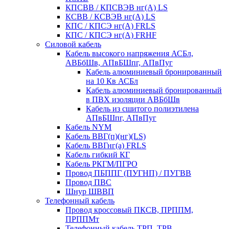
КПСВВ / КПСВЭВ нг(А) LS
КСВВ / КСВЭВ нг(А) LS
КПС / КПСЭ нг(А) FRLS
КПС / КПСЭ нг(А) FRHF
Силовой кабель
Кабель высокого напряжения АСБл,
АВБбШв, АПвБШпг, АПвПуг
Кабель алюминиевый бронированный
на 10 Кв АСБл
Кабель алюминиевый бронированный
в ПВХ изоляции АВБбШв
Кабель из сшитого полиэтилена
АПвБШпг, АПвПуг
Кабель NYM
Кабель ВВГ(п)(нг)(LS)
Кабель ВВГнг(а) FRLS
Кабель гибкий КГ
Кабель РКГМ/ПГРО
Провод ПБППГ (ПУГНП) / ПУГВВ
Провод ПВС
Шнур ШВВП
Телефонный кабель
Провод кроссовый ПКСВ, ПРППМ,
ПРППМт
Телефонный кабель ТРП, ТРВ