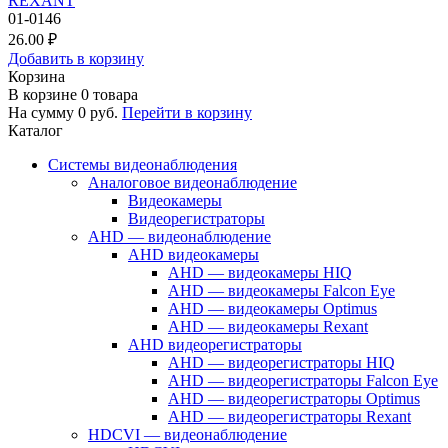
REXANT
01-0146
26.00 ₽
Добавить в корзину
Корзина
В корзине
0
товара
На сумму
0
руб.
Перейти в корзину
Каталог
Системы видеонаблюдения
Аналоговое видеонаблюдение
Видеокамеры
Видеорегистраторы
AHD — видеонаблюдение
AHD видеокамеры
AHD — видеокамеры HIQ
AHD — видеокамеры Falcon Eye
AHD — видеокамеры Optimus
AHD — видеокамеры Rexant
AHD видеорегистраторы
AHD — видеорегистраторы HIQ
AHD — видеорегистраторы Falcon Eye
AHD — видеорегистраторы Optimus
AHD — видеорегистраторы Rexant
HDCVI — видеонаблюдение