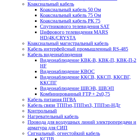
Коаксиальный кабель
Коаксиальный кабель 50 Ом
Коаксиальный кабель 75 Ом
Коаксиальный кабель РК 75
Спутникового телевидения SAT
Цифрового телевидения MARS
HD/4K/CRYSTA
Коаксиальный магистральный кабель
Кабель интерфейсный промышленный RS-485
Кабель видеонаблюдения
Видеонаблюдение КВК-В, КВК-П, КВК-П-2
HF
Видеонаблюдение КВОС
Видеонаблюдение ККСВ, ККСП, ККСВГ,
ККСПГ
Видеонаблюдение ШВЭВ, ШВЭП
Комбинированный FTP + 2х0,75
Кабель питания ПГВА
Кабель связи ТППэп,ТППэпЗ, ТППэп-НДг
Контрольный
Нагревательный кабель
Провода для воздушных линий электропередачи и
арматура для СИП
Сигнальный, огнестойкий кабель
КСПВ