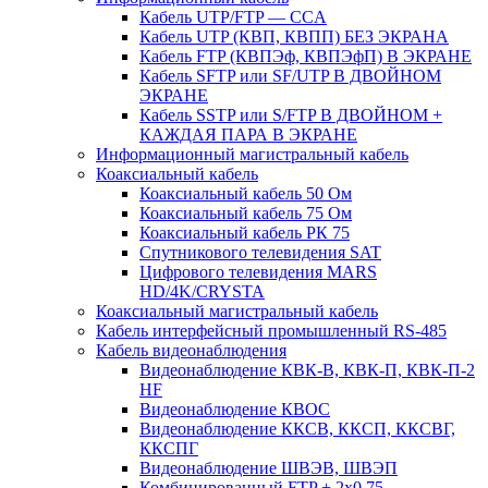
Кабель UTP/FTP — CCA
Кабель UTP (КВП, КВПП) БЕЗ ЭКРАНА
Кабель FTP (КВПЭф, КВПЭфП) В ЭКРАНЕ
Кабель SFTP или SF/UTP В ДВОЙНОМ
ЭКРАНЕ
Кабель SSTP или S/FTP В ДВОЙНОМ +
КАЖДАЯ ПАРА В ЭКРАНЕ
Информационный магистральный кабель
Коаксиальный кабель
Коаксиальный кабель 50 Ом
Коаксиальный кабель 75 Ом
Коаксиальный кабель РК 75
Спутникового телевидения SAT
Цифрового телевидения MARS
HD/4K/CRYSTA
Коаксиальный магистральный кабель
Кабель интерфейсный промышленный RS-485
Кабель видеонаблюдения
Видеонаблюдение КВК-В, КВК-П, КВК-П-2
HF
Видеонаблюдение КВОС
Видеонаблюдение ККСВ, ККСП, ККСВГ,
ККСПГ
Видеонаблюдение ШВЭВ, ШВЭП
Комбинированный FTP + 2х0,75