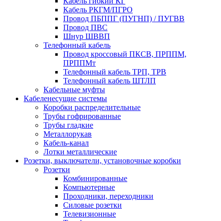
Кабель гибкий КГ
Кабель РКГМ/ПГРО
Провод ПБППГ (ПУГНП) / ПУГВВ
Провод ПВС
Шнур ШВВП
Телефонный кабель
Провод кроссовый ПКСВ, ПРППМ,
ПРППМт
Телефонный кабель ТРП, ТРВ
Телефонный кабель ШТЛП
Кабельные муфты
Кабеленесущие системы
Коробки распределительные
Трубы гофрированные
Трубы гладкие
Металлорукав
Кабель-канал
Лотки металлические
Розетки, выключатели, установочные коробки
Розетки
Комбинированные
Компьютерные
Проходники, переходники
Силовые розетки
Телевизионные