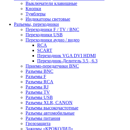
Выключатели клавишные
Кнопки
Тумблеры
Индикаторы световые
Разъемы, переходники
Переходники F / TV / BNC
Переходники USB
Переходники аудио / видео
RCA
SCART
Переходник VGA DVI HDMI
Переходник-Делитель 3.5 , 6.3
Приемо-передатчики BNC
Разъемы BNC
Разъемы F
Разъемы RCA
Разъемы RJ
Разъемы TV
Разъемы USB
Разъемы XLR, CANON
Разъемы высокочастотные
Разъемы автомобильные
Разъемы питания
Грозозащита
Зажимы «КРОКОДИЛ»