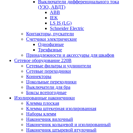
Выключатели дифференциального тока
(УЗО, АВДТ)
ABB
IEK
LS IS (LG)
Schneider Electric
Контакторы, пускатели
Счетчики электрические
Однофазные
Трехфазные
Принадлежности и аксессуары для шкафов
Сетевое оборудование 220В
Сетевые фильтры и удлинители
Сетевые переходники
Коннекторы
Цокольные переходники
Выключатели для бра
Боксы всепогодные
Изолированные наконечники
Клемма плоская
Клемма штекерная изолированная
Наборы клемм
Наконечник вилочный
Наконечник кольцевой и изолированный
Наконечник штыревой втулочный