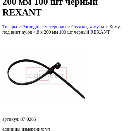
200 мм 100 шт черный
REXANT
Товары
>
Расходные материалы
>
Стяжки, хомуты
>
Хомут
под винт nylon 4.8 х 200 мм 100 шт черный REXANT
артикул: 07-0205
единицы измерения: уп