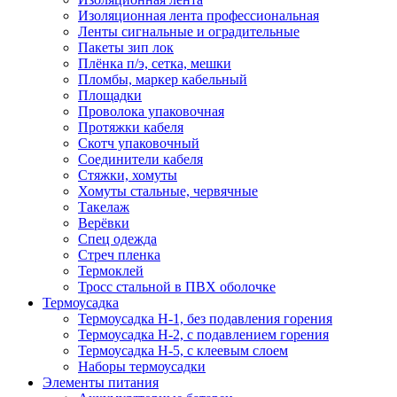
Изоляционная лента профессиональная
Ленты сигнальные и оградительные
Пакеты зип лок
Плёнка п/э, сетка, мешки
Пломбы, маркер кабельный
Площадки
Проволока упаковочная
Протяжки кабеля
Скотч упаковочный
Соединители кабеля
Стяжки, хомуты
Хомуты стальные, червячные
Такелаж
Верёвки
Спец одежда
Стреч пленка
Термоклей
Тросс стальной в ПВХ оболочке
Термоусадка
Термоусадка H-1, без подавления горения
Термоусадка H-2, с подавлением горения
Термоусадка H-5, с клеевым слоем
Наборы термоусадки
Элементы питания