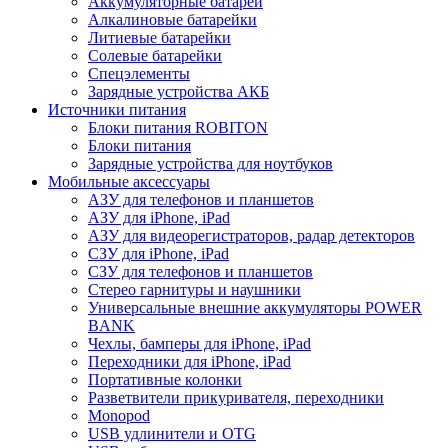
Аккумуляторные батареи
Алкалиновые батарейки
Литиевые батарейки
Солевые батарейки
Спецэлементы
Зарядные устройства АКБ
Источники питания
Блоки питания ROBITON
Блоки питания
Зарядные устройства для ноутбуков
Мобильные аксессуары
АЗУ для телефонов и планшетов
АЗУ для iPhone, iPad
АЗУ для видеорегистраторов, радар детекторов
СЗУ для iPhone, iPad
СЗУ для телефонов и планшетов
Стерео гарнитуры и наушники
Универсальные внешние аккумуляторы POWER
BANK
Чехлы, бамперы для iPhone, iPad
Переходники для iPhone, iPad
Портативные колонки
Разветвители прикуривателя, переходники
Monopod
USB удлинители и OTG