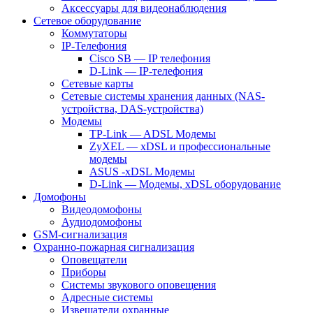
Аксессуары для видеонаблюдения
Сетевое оборудование
Коммутаторы
IP-Телефония
Cisco SB — IP телефония
D-Link — IP-телефония
Сетевые карты
Сетевые системы хранения данных (NAS-
устройства, DAS-устройства)
Модемы
TP-Link — ADSL Модемы
ZyXEL — xDSL и профессиональные
модемы
ASUS -xDSL Модемы
D-Link — Модемы, xDSL оборудование
Домофоны
Видеодомофоны
Аудиодомофоны
GSM-сигнализация
Охранно-пожарная сигнализация
Оповещатели
Приборы
Системы звукового оповещения
Адресные системы
Извещатели охранные