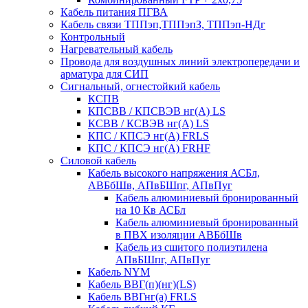
Кабель питания ПГВА
Кабель связи ТППэп,ТППэпЗ, ТППэп-НДг
Контрольный
Нагревательный кабель
Провода для воздушных линий электропередачи и
арматура для СИП
Сигнальный, огнестойкий кабель
КСПВ
КПСВВ / КПСВЭВ нг(А) LS
КСВВ / КСВЭВ нг(А) LS
КПС / КПСЭ нг(А) FRLS
КПС / КПСЭ нг(А) FRHF
Силовой кабель
Кабель высокого напряжения АСБл,
АВБбШв, АПвБШпг, АПвПуг
Кабель алюминиевый бронированный
на 10 Кв АСБл
Кабель алюминиевый бронированный
в ПВХ изоляции АВБбШв
Кабель из сшитого полиэтилена
АПвБШпг, АПвПуг
Кабель NYM
Кабель ВВГ(п)(нг)(LS)
Кабель ВВГнг(а) FRLS