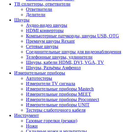
ТВ сплиттеры, ответвители
Ответвители
Делители
Шнуры
Аудио-видео шнуры
HDMI конверторы
Компьютерные патчкорды, шнуры USB, OTG
Премиум шнуры Rexant
Сетевые шнуры
Соединительные шнуры для видеонаблюдения
Телефонные шнуры, удлинители
Шнуры, кабели HDMI, DVI, VGA, TV
Шнуры, Разъёмы Амфенол
Измерительные приборы
Автотестеры
Измерители TV сигнала
Измерительные приборы Mastech
Измерительные приборы MEET
Измерительные приборы Proconnect
Измерительные приборы UNIT
Тестеры слаботочного кабеля
Инструмент
Газовые горелки (резаки)
Ножи
Складные ножи и мультитулы