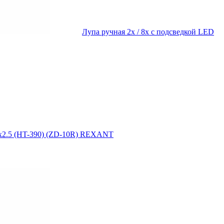
Лупа ручная 2х / 8х с подсведкой LED
 х2.5 (HT-390) (ZD-10R) REXANT