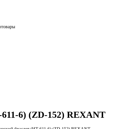
отовары
-611-6) (ZD-152) REXANT
ческий браслет (HT-611-6) (ZD-152) REXANT